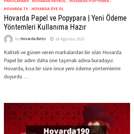
PAROLAPARA
/
HOVARDA PAYBOL
/
HOVARDA POPYPARA
/
HOVARDA TV
/
HOVARDA ÜYE OL
Hovarda Papel ve Popypara | Yeni Ödeme
Yöntemleri Kullanıma Hazır
by
Hovarda Betci
28 Ağustos 2023
Kaliteli ve güven veren markalardan bir olan Hovarda
Papel bir adım daha öne taşımak adına buradayız.
Hovarda, kısa bir süre önce yeni ödeme yöntemlerini
duyurdu …