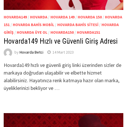
HOVARDA149
/
HOVARDA
/
HOVARDA 149
/
HOVARDA 150
/
HOVARDA
151
/
HOVARDA BAHIS MOBIL
/
HOVARDA BAHIS SITESI
/
HOVARDA
GIRIŞ
/
HOVARDA ÜYE OL
/
HOVARDA150
/
HOVARDA151
Hovarda149 Hızlı ve Güvenli Giriş Adresi
by
Hovarda Betci
14 Mart 2023
Hovarda149 hızlı ve güvenli giriş linki üzerinden sizler de
markaya doğrudan ulaşabilir ve elbette hizmet
alabilirsiniz. Hayatınıza renk katmaya hazır olan marka,
üyeliklerinizi bekliyor ve …