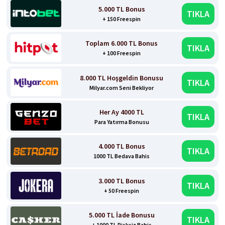
5.000 TL Bonus
TIKLA
+ 150 Freespin
Toplam 6.000 TL Bonus
TIKLA
+ 100 Freespin
8.000 TL Hoşgeldin Bonusu
TIKLA
Milyar.com Seni Bekliyor
Her Ay 4000 TL
TIKLA
Para Yatırma Bonusu
4.000 TL Bonus
TIKLA
1000 TL Bedava Bahis
3.000 TL Bonus
TIKLA
+ 50 Freespin
5.000 TL İade Bonusu
TIKLA
+ 1000 TL Risksiz Bahis