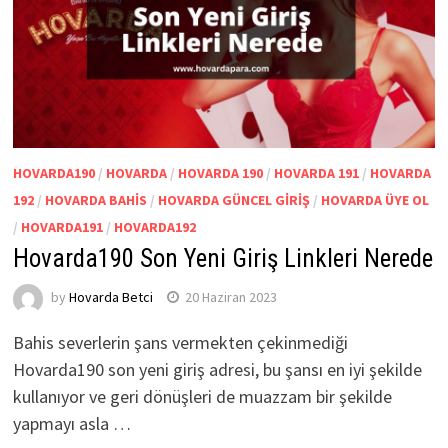
HOVARDA190
/
HOVARDA
/
HOVARDA 190
/
HOVARDA 191
/
HOVARDA
192
/
HOVARDA BAHIS
/
HOVARDA GÜNCEL GIRIŞ
/
HOVARDA ÜYE OL
/
HOVARDA191
/
HOVARDA192
Hovarda190 Son Yeni Giriş Linkleri Nerede
by
Hovarda Betci
20 Haziran 2023
Bahis severlerin şans vermekten çekinmediği
Hovarda190 son yeni giriş adresi, bu şansı en iyi şekilde
kullanıyor ve geri dönüşleri de muazzam bir şekilde
yapmayı asla …