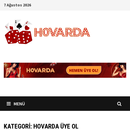
İçeriğe
7 Ağustos 2026
geç
MENÜ
KATEGORI:
HOVARDA ÜYE OL