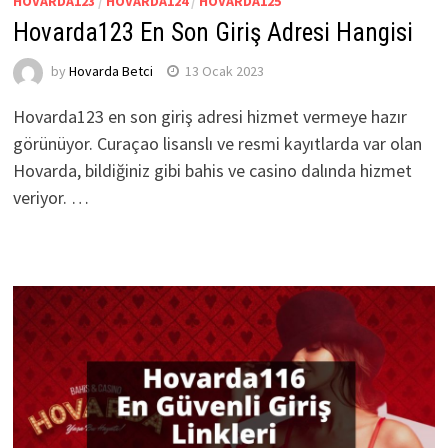
HOVARDA123
/
HOVARDA124
/
HOVARDA125
Hovarda123 En Son Giriş Adresi Hangisi
by
Hovarda Betci
13 Ocak 2023
Hovarda123 en son giriş adresi hizmet vermeye hazır
görünüyor. Curaçao lisanslı ve resmi kayıtlarda var olan
Hovarda, bildiğiniz gibi bahis ve casino dalında hizmet
veriyor. …