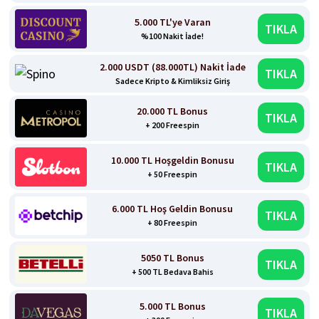
5.000 TL'ye Varan
TIKLA
%100 Nakit İade!
2.000 USDT (88.000TL) Nakit İade
TIKLA
Sadece Kripto & Kimliksiz Giriş
20.000 TL Bonus
TIKLA
+ 200 Freespin
10.000 TL Hoşgeldin Bonusu
TIKLA
+ 50 Freespin
6.000 TL Hoş Geldin Bonusu
TIKLA
+ 80 Freespin
5050 TL Bonus
TIKLA
+ 500 TL Bedava Bahis
5.000 TL Bonus
TIKLA