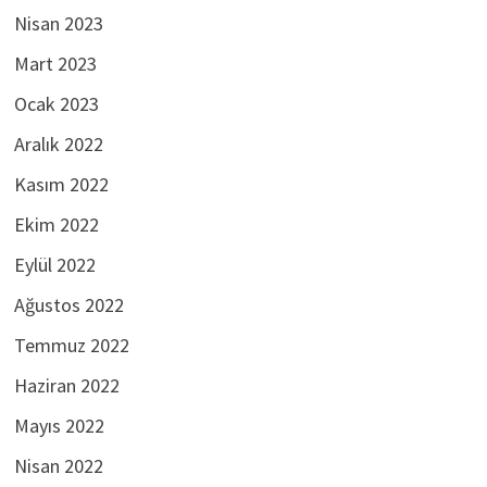
Nisan 2023
Mart 2023
Ocak 2023
Aralık 2022
Kasım 2022
Ekim 2022
Eylül 2022
Ağustos 2022
Temmuz 2022
Haziran 2022
Mayıs 2022
Nisan 2022