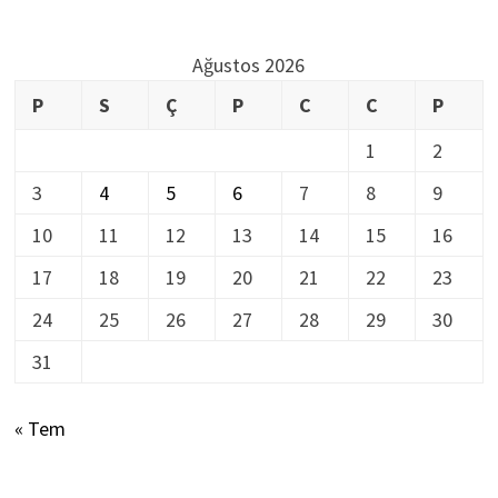
Ağustos 2026
P
S
Ç
P
C
C
P
1
2
3
4
5
6
7
8
9
10
11
12
13
14
15
16
17
18
19
20
21
22
23
24
25
26
27
28
29
30
31
« Tem