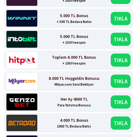
+ 300 Freespin
5.000 TL Bonus
TIKLA
+ 500 TL Bedava Bahis
5.000 TL Bonus
TIKLA
+ 150 Freespin
Toplam 6.000 TL Bonus
TIKLA
+ 100 Freespin
8.000 TL Hoşgeldin Bonusu
TIKLA
Milyar.com Seni Bekliyor
Her Ay 4000 TL
TIKLA
Para Yatırma Bonusu
4.000 TL Bonus
TIKLA
1000 TL Bedava Bahis