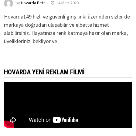
by
Hovarda Betci
14 Mart 2023
Hovarda149 hızlı ve güvenli giriş linki üzerinden sizler de
markaya doğrudan ulaşabilir ve elbette hizmet
alabilirsiniz. Hayatınıza renk katmaya hazır olan marka,
üyeliklerinizi bekliyor ve …
HOVARDA YENI REKLAM FILMI