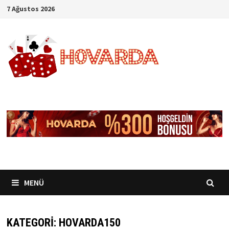
İçeriğe
7 Ağustos 2026
geç
MENÜ
KATEGORI:
HOVARDA150