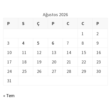
Ağustos 2026
P
S
Ç
P
C
C
P
1
2
3
4
5
6
7
8
9
10
11
12
13
14
15
16
17
18
19
20
21
22
23
24
25
26
27
28
29
30
31
« Tem