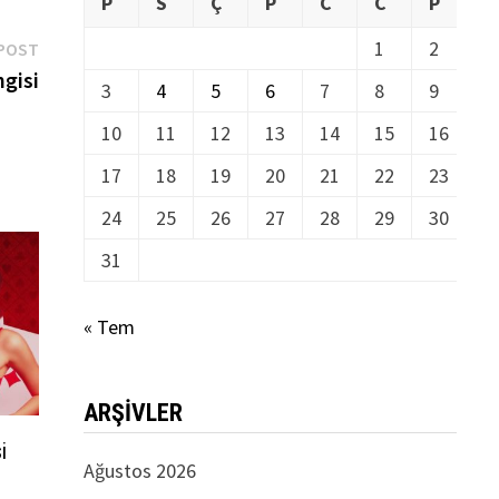
P
S
Ç
P
C
C
P
Next
1
2
POST
post:
ngisi
3
4
5
6
7
8
9
10
11
12
13
14
15
16
17
18
19
20
21
22
23
24
25
26
27
28
29
30
31
« Tem
ARŞIVLER
i
Ağustos 2026