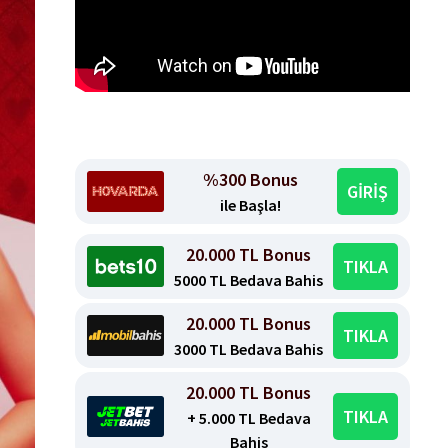
%300 Bonus
GİRİŞ
ile Başla!
20.000 TL Bonus
TIKLA
5000 TL Bedava Bahis
20.000 TL Bonus
TIKLA
3000 TL Bedava Bahis
20.000 TL Bonus
TIKLA
+ 5.000 TL Bedava
Bahis