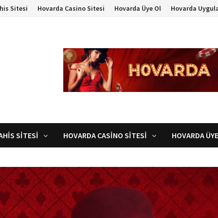
is Sitesi
Hovarda Casino Sitesi
Hovarda Üye Ol
Hovarda Uygu
HIS SITESI
HOVARDA CASINO SITESI
HOVARDA ÜYE