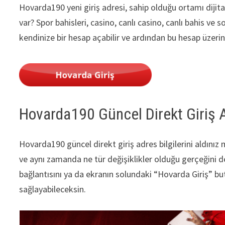
Hovarda190 yeni giriş adresi, sahip olduğu ortamı dijit
var? Spor bahisleri, casino, canlı casino, canlı bahis ve
kendinize bir hesap açabilir ve ardından bu hesap üzerin
Hovarda190 Güncel Direkt Giriş A
Hovarda190 güncel direkt giriş adres bilgilerini aldınız
ve aynı zamanda ne tür değişiklikler olduğu gerçeğini de
bağlantısını ya da ekranın solundaki “Hovarda Giriş” bu
sağlayabileceksin.