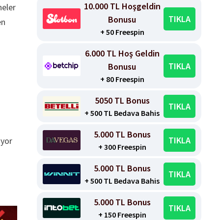
10.000 TL Hoşgeldin
neler
TIKLA
Bonusu
en
+ 50 Freespin
6.000 TL Hoş Geldin
TIKLA
Bonusu
+ 80 Freespin
5050 TL Bonus
TIKLA
+ 500 TL Bedava Bahis
5.000 TL Bonus
TIKLA
ıyor
+ 300 Freespin
5.000 TL Bonus
TIKLA
+ 500 TL Bedava Bahis
5.000 TL Bonus
TIKLA
+ 150 Freespin