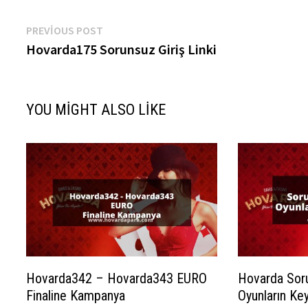
Yazı
Previous
PREVIOUS POST
post:
Hovarda175 Sorunsuz Giriş Linki
gezinmesi
YOU MIGHT ALSO LIKE
Hovarda342 – Hovarda343 EURO
Hovarda Soru
Finaline Kampanya
Oyunların Key