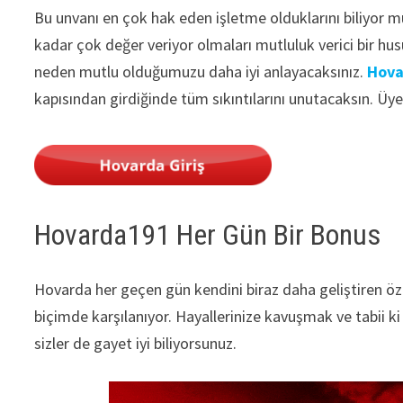
Bu unvanı en çok hak eden işletme olduklarını biliyor m
kadar çok değer veriyor olmaları mutluluk verici bir hus
neden mutlu olduğumuzu daha iyi anlayacaksınız.
Hova
kapısından girdiğinde tüm sıkıntılarını unutacaksın. Ü
Hovarda191 Her Gün Bir Bonus
Hovarda her geçen gün kendini biraz daha geliştiren öze
biçimde karşılanıyor. Hayallerinize kavuşmak ve tabii k
sizler de gayet iyi biliyorsunuz.