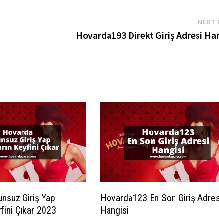
NEXT 
Hovarda193 Direkt Giriş Adresi Ha
nsuz Giriş Yap
Hovarda123 En Son Giriş Adres
fini Çıkar 2023
Hangisi