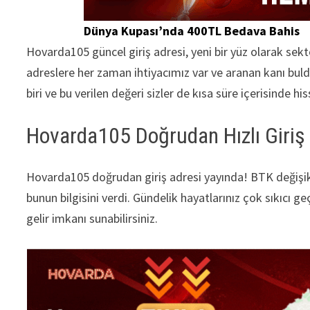
Dünya Kupası’nda 400TL Bedava Bahis
Hovarda105 güncel giriş adresi, yeni bir yüz olarak sektör
adreslere her zaman ihtiyacımız var ve aranan kanı bu
biri ve bu verilen değeri sizler de kısa süre içerisinde 
Hovarda105 Doğrudan Hızlı Giri
Hovarda105 doğrudan giriş adresi yayında! BTK değişikli
bunun bilgisini verdi. Gündelik hayatlarınız çok sıkıcı g
gelir imkanı sunabilirsiniz.