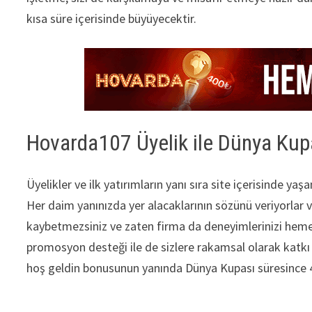
kısa süre içerisinde büyüyecektir.
Hovarda107 Üyelik ile Dünya Kupa
Üyelikler ve ilk yatırımların yanı sıra site içerisinde y
Her daim yanınızda yer alacaklarının sözünü veriyorlar v
kaybetmezsiniz ve zaten firma da deneyimlerinizi hemen
promosyon desteği ile de sizlere rakamsal olarak kat
hoş geldin bonusunun yanında Dünya Kupası süresince