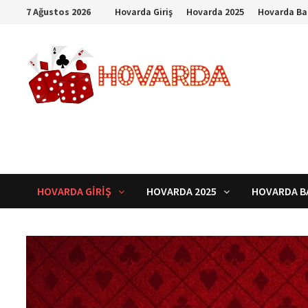
İçeriğe
7 Ağustos 2026
Hovarda Giriş
Hovarda 2025
Hovarda Bah
geç
HOVARDA GIRIŞ
HOVARDA 2025
HOVARDA BA