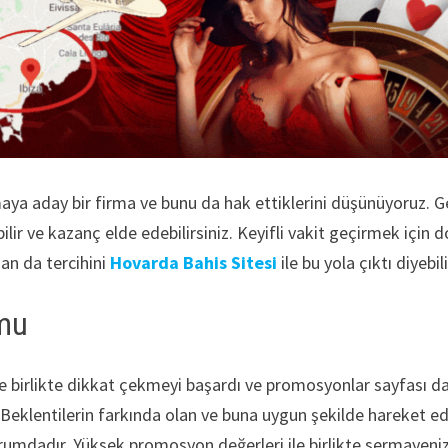
maya aday bir firma ve bunu da hak ettiklerini düşünüyoruz. 
lir ve kazanç elde edebilirsiniz. Keyifli vakit geçirmek için 
san da tercihini
Hovarda Bahis Sitesi
ile bu yola çıktı diyebil
 mu
le birlikte dikkat çekmeyi başardı ve promosyonlar sayfası d
 Beklentilerin farkında olan ve buna uygun şekilde hareket e
urumdadır. Yüksek promosyon değerleri ile birlikte sermayeni