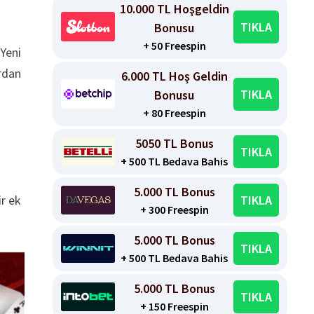
10.000 TL Hoşgeldin
TIKLA
Bonusu
+ 50 Freespin
 Yeni
rdan
6.000 TL Hoş Geldin
TIKLA
Bonusu
+ 80 Freespin
5050 TL Bonus
TIKLA
+ 500 TL Bedava Bahis
5.000 TL Bonus
TIKLA
ir ek
+ 300 Freespin
5.000 TL Bonus
TIKLA
+ 500 TL Bedava Bahis
5.000 TL Bonus
TIKLA
+ 150 Freespin