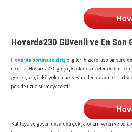
Hovarda230 Güvenli ve En Son G
Hovarda sorunsuz giriş
bilgileri bizlere kısa bir süre
istedik. Hovarda230 giriş işlemlerinizi sizler de bu link 
gerek yok çünkü yoluna hız kesmeden devam eden bir m
pek de uzun sürmeyecektir.
Kaliteye ve güven unsuruna çokça önem veren ve bu ko