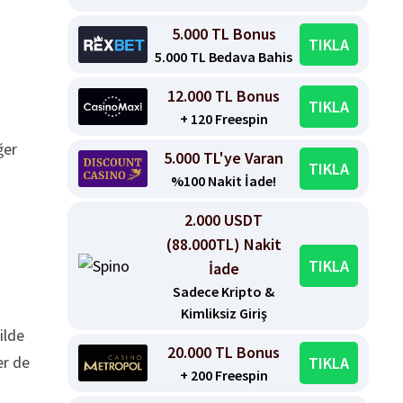
5.000 TL Bonus
TIKLA
5.000 TL Bedava Bahis
12.000 TL Bonus
TIKLA
+ 120 Freespin
ğer
5.000 TL'ye Varan
TIKLA
%100 Nakit İade!
2.000 USDT
(88.000TL) Nakit
TIKLA
İade
Sadece Kripto &
Kimliksiz Giriş
ilde
20.000 TL Bonus
er de
TIKLA
+ 200 Freespin