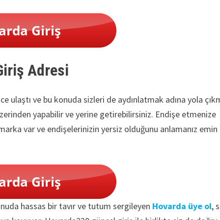
iriş Adresi
 önce ulaştı ve bu konuda sizleri de aydınlatmak adına yola çı
üzerinden yapabilir ve yerine getirebilirsiniz. Endişe etmenize
arka var ve endişelerinizin yersiz olduğunu anlamanız emin
nuda hassas bir tavır ve tutum sergileyen
Hovarda üye ol
, 