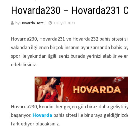
Hovarda230 – Hovarda231 Ca
by
Hovarda Betci
18 Eylül 2023
Hovarda230, Hovarda231 ve Hovarda232 bahis sitesi sizl
yakından ilgilenen birçok insanın aynı zamanda bahis oyn
spor ile yakından ilgili iseniz burada yerinizi alabilir ve
edebilirsiniz.
Hovarda230, kendini her geçen gün biraz daha geliştiriy
başarıyor.
Hovarda
bahis sitesi ile bir araya geldiğini
fark ediyor olacaksınız.