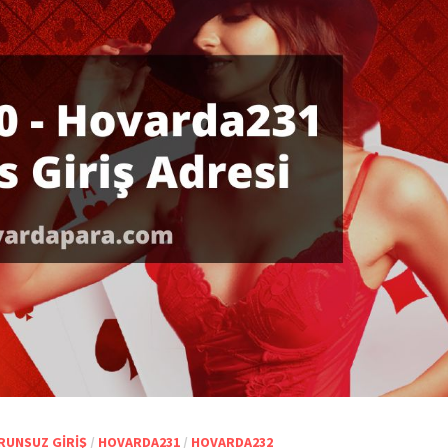
RUNSUZ GIRIŞ
/
HOVARDA231
/
HOVARDA232