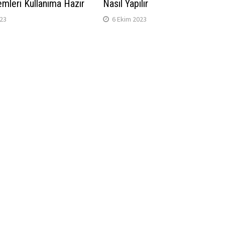
leri Kullanıma Hazır
Nasıl Yapılır
23
6 Ekim 2023