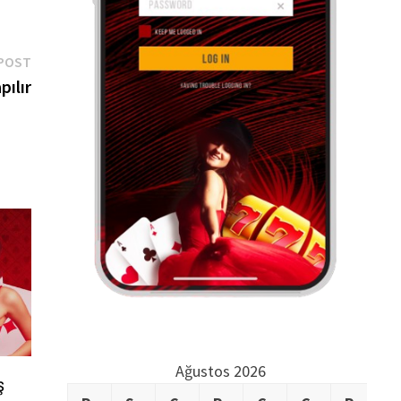
Next
POST
post:
pılır
Ağustos 2026
ş