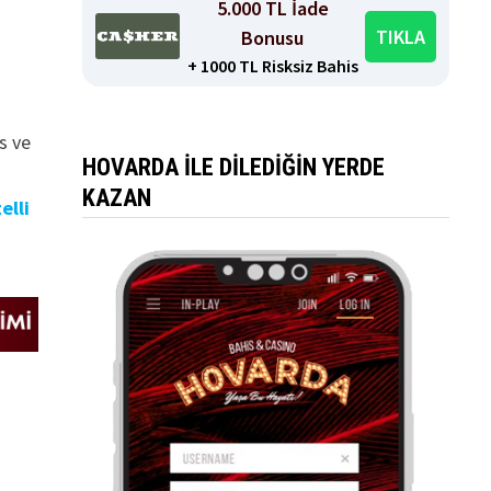
5.000 TL İade
TIKLA
Bonusu
+ 1000 TL Risksiz Bahis
s ve
HOVARDA İLE DİLEDİĞİN YERDE
KAZAN
elli