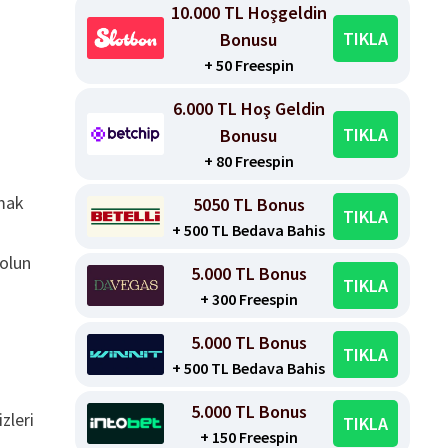
10.000 TL Hoşgeldin
TIKLA
Bonusu
+ 50 Freespin
6.000 TL Hoş Geldin
TIKLA
Bonusu
+ 80 Freespin
kmak
5050 TL Bonus
TIKLA
+ 500 TL Bedava Bahis
 olun
5.000 TL Bonus
TIKLA
+ 300 Freespin
5.000 TL Bonus
TIKLA
+ 500 TL Bedava Bahis
5.000 TL Bonus
sizleri
TIKLA
+ 150 Freespin