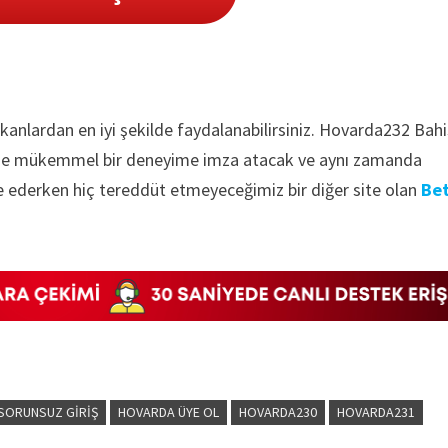
imkanlardan en iyi şekilde faydalanabilirsiniz. Hovarda232 Bahi
ler de mükemmel bir deneyime imza atacak ve aynı zamanda
ye ederken hiç tereddüt etmeyeceğimiz bir diğer site olan
Bet
SORUNSUZ GIRIŞ
HOVARDA ÜYE OL
HOVARDA230
HOVARDA231