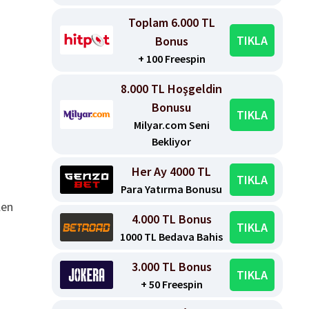
Toplam 6.000 TL
TIKLA
Bonus
+ 100 Freespin
8.000 TL Hoşgeldin
Bonusu
TIKLA
Milyar.com Seni
Bekliyor
Her Ay 4000 TL
TIKLA
Para Yatırma Bonusu
len
4.000 TL Bonus
TIKLA
1000 TL Bedava Bahis
3.000 TL Bonus
TIKLA
+ 50 Freespin