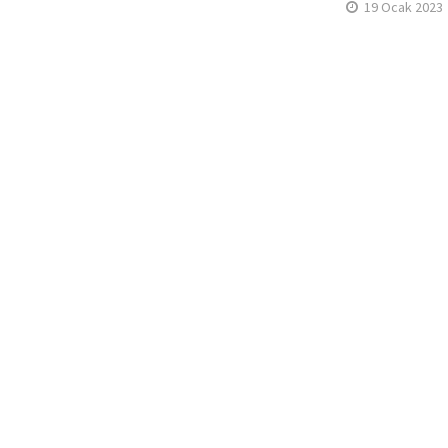
19 Ocak 2023