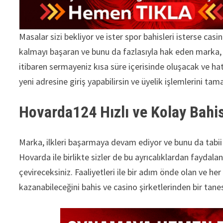
Masalar sizi bekliyor ve ister spor bahisleri isterse cas
kalmayı başaran ve bunu da fazlasıyla hak eden marka, s
itibaren sermayeniz kısa süre içerisinde oluşacak ve ha
yeni adresine giriş yapabilirsin ve üyelik işlemlerini t
Hovarda124 Hızlı ve Kolay Bahis
Marka, ilkleri başarmaya devam ediyor ve bunu da tabii
Hovarda ile birlikte sizler de bu ayrıcalıklardan faydal
çevireceksiniz. Faaliyetleri ile bir adım önde olan ve 
kazanabileceğini bahis ve casino şirketlerinden bir tanes