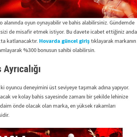
ino alanında oyun oynayabilir ve bahis alabilirsiniz. Gündemde
izi de misafir etmek istiyor. Bu davete icabet ettiğiniz and
tta katlanacaktır.
Hovarda güncel giriş
tıklayarak markanın
amamlayarak %300 bonusun sahibi olabilirsin.
 Ayrıcalığı
 ki oyuncu deneyimini üst seviyeye taşımak adına yapıyor.
anacak ve kolay bahis sayesinde zamanı bir şekilde lehinize
her daim önde olacak olan marka, en yüksek rakamları
idir.