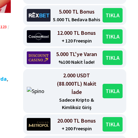
5.000 TL Bonus
TIKLA
5.000 TL Bedava Bahis
123
/
12.000 TL Bonus
TIKLA
+ 120 Freespin
5.000 TL'ye Varan
TIKLA
%100 Nakit İade!
2.000 USDT
rda
,
(88.000TL) Nakit
e
TIKLA
İade
Sadece Kripto &
Kimliksiz Giriş
20.000 TL Bonus
TIKLA
+ 200 Freespin