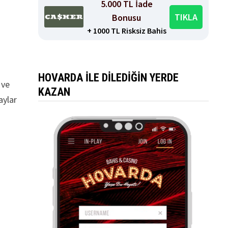
5.000 TL İade
TIKLA
Bonusu
+ 1000 TL Risksiz Bahis
HOVARDA İLE DİLEDİĞİN YERDE
 ve
KAZAN
aylar