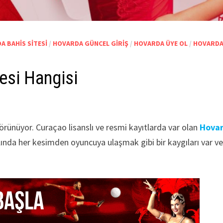
A BAHIS SITESI
/
HOVARDA GÜNCEL GIRIŞ
/
HOVARDA ÜYE OL
/
HOVARDA
esi Hangisi
rünüyor. Curaçao lisanslı ve resmi kayıtlarda var olan
Hova
Aslında her kesimden oyuncuya ulaşmak gibi bir kaygıları var v