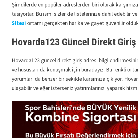
Şimdilerde en popüler adreslerden biri olarak karşımıza
taşıyorlar. Bu ismi sizler de listelerinize dahil edebilir
Sitesi
ortamı gerçekten harika ve gayet güvenilir oldu
Hovarda123 Güncel Direkt Giriş
Hovarda123 güncel direkt giriş adresi bilgilendirmesinin
ve hususları da konuşmak için buradayız. Bu renkli ortam b
yorumları da benzer bir şekilde karşımıza çıkıyor. Hov
ulaşabilir ve eğer isterseniz yatırımlarınızı yaparak hizm