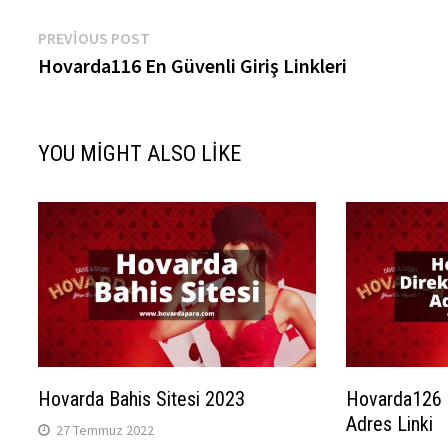
Yazı
Previous
PREVIOUS POST
post:
Hovarda116 En Güvenli Giriş Linkleri
gezinmesi
YOU MIGHT ALSO LIKE
Hovarda Bahis Sitesi 2023
Hovarda126 D
Adres Linki
27 Temmuz 2022