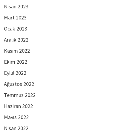
Nisan 2023
Mart 2023
Ocak 2023
Aralık 2022
Kasım 2022
Ekim 2022
Eylül 2022
Ağustos 2022
Temmuz 2022
Haziran 2022
Mayıs 2022
Nisan 2022