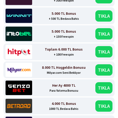
+ 300 Freespin
5.000 TL Bonus
TIKLA
+ 500 TL Bedava Bahis
5.000 TL Bonus
TIKLA
+ 150 Freespin
Toplam 6.000 TL Bonus
TIKLA
+ 100 Freespin
8.000 TL Hoşgeldin Bonusu
TIKLA
Milyar.com Seni Bekliyor
Her Ay 4000 TL
TIKLA
Para Yatırma Bonusu
4.000 TL Bonus
TIKLA
1000 TL Bedava Bahis