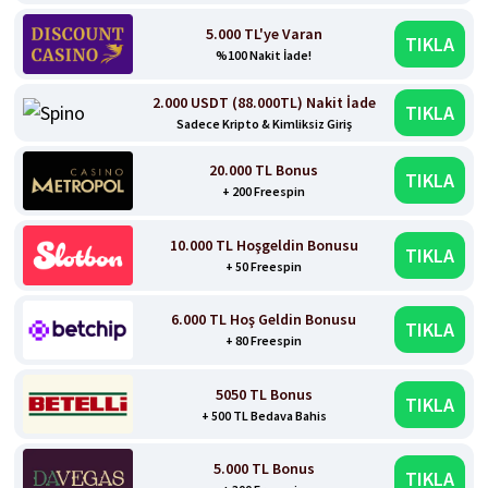
5.000 TL'ye Varan
TIKLA
%100 Nakit İade!
2.000 USDT (88.000TL) Nakit İade
TIKLA
Sadece Kripto & Kimliksiz Giriş
20.000 TL Bonus
TIKLA
+ 200 Freespin
10.000 TL Hoşgeldin Bonusu
TIKLA
+ 50 Freespin
6.000 TL Hoş Geldin Bonusu
TIKLA
+ 80 Freespin
5050 TL Bonus
TIKLA
+ 500 TL Bedava Bahis
5.000 TL Bonus
TIKLA