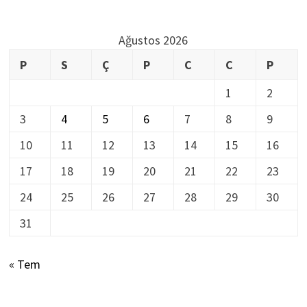
Ağustos 2026
P
S
Ç
P
C
C
P
1
2
3
4
5
6
7
8
9
10
11
12
13
14
15
16
17
18
19
20
21
22
23
24
25
26
27
28
29
30
31
« Tem