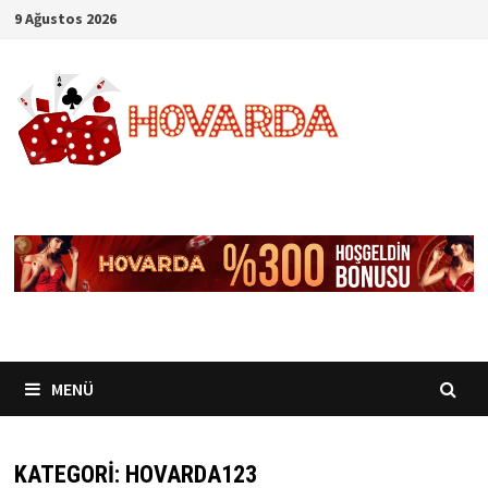
İçeriğe
9 Ağustos 2026
geç
MENÜ
KATEGORI:
HOVARDA123