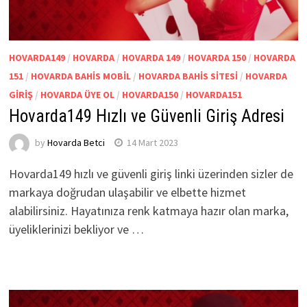
HOVARDA149
/
HOVARDA
/
HOVARDA 149
/
HOVARDA 150
/
HOVARDA
151
/
HOVARDA BAHIS MOBIL
/
HOVARDA BAHIS SITESI
/
HOVARDA
GIRIŞ
/
HOVARDA ÜYE OL
/
HOVARDA150
/
HOVARDA151
Hovarda149 Hızlı ve Güvenli Giriş Adresi
by
Hovarda Betci
14 Mart 2023
Hovarda149 hızlı ve güvenli giriş linki üzerinden sizler de
markaya doğrudan ulaşabilir ve elbette hizmet
alabilirsiniz. Hayatınıza renk katmaya hazır olan marka,
üyeliklerinizi bekliyor ve …