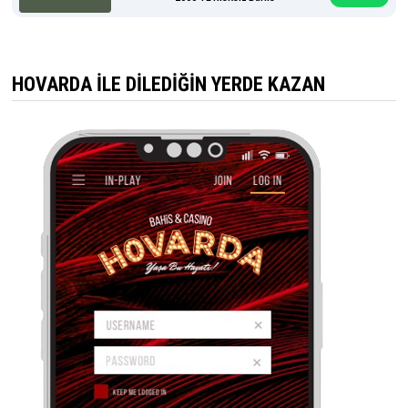
HOVARDA İLE DİLEDİĞİN YERDE KAZAN