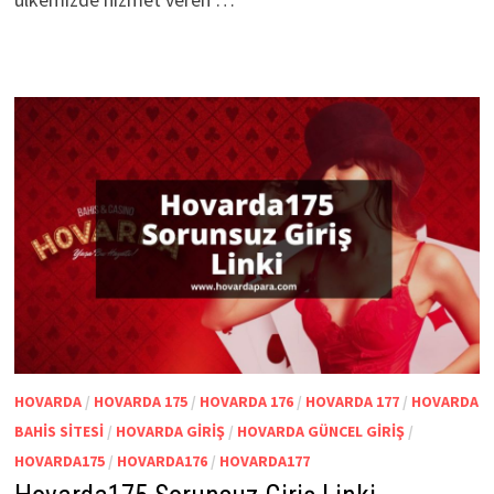
HOVARDA
/
HOVARDA 175
/
HOVARDA 176
/
HOVARDA 177
/
HOVARDA
BAHIS SITESI
/
HOVARDA GIRIŞ
/
HOVARDA GÜNCEL GIRIŞ
/
HOVARDA175
/
HOVARDA176
/
HOVARDA177