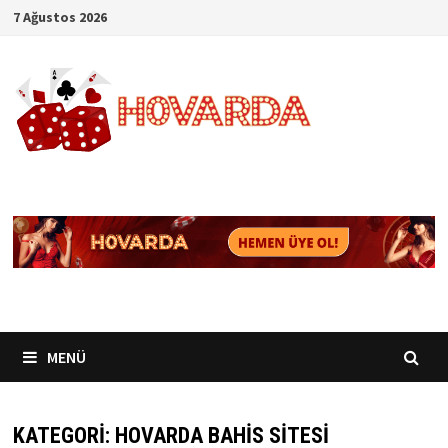
İçeriğe
7 Ağustos 2026
geç
MENÜ
KATEGORI:
HOVARDA BAHIS SITESI