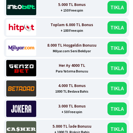
5.000 TL Bonus
TIKLA
+ 150 Freespin
Toplam 6.000 TL Bonus
TIKLA
+ 100 Freespin
8.000 TL Hoşgeldin Bonusu
TIKLA
Milyar.com Seni Bekliyor
Her Ay 4000 TL
TIKLA
Para Yatırma Bonusu
4.000 TL Bonus
TIKLA
1000 TL Bedava Bahis
3.000 TL Bonus
TIKLA
+ 50 Freespin
5.000 TL İade Bonusu
TIKLA
+ 1000 TL Risksiz Bahis