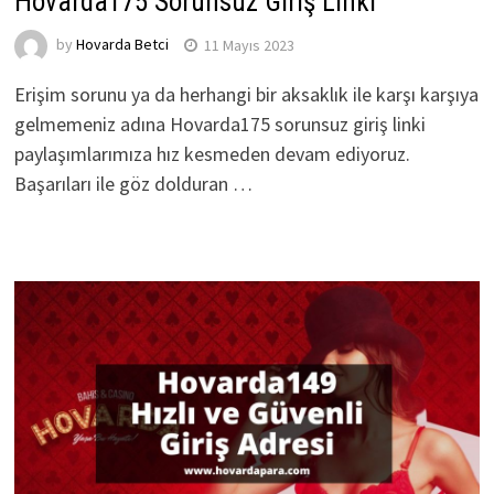
Hovarda175 Sorunsuz Giriş Linki
by
Hovarda Betci
11 Mayıs 2023
Erişim sorunu ya da herhangi bir aksaklık ile karşı karşıya
gelmemeniz adına Hovarda175 sorunsuz giriş linki
paylaşımlarımıza hız kesmeden devam ediyoruz.
Başarıları ile göz dolduran …