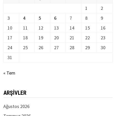
1
2
3
4
5
6
7
8
9
10
11
12
13
14
15
16
17
18
19
20
21
22
23
24
25
26
27
28
29
30
31
« Tem
ARŞIVLER
Ağustos 2026
Temmuz 2026