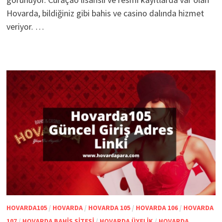
Hovarda, bildiğiniz gibi bahis ve casino dalında hizmet
veriyor. …
HOVARDA105
/
HOVARDA
/
HOVARDA 105
/
HOVARDA 106
/
HOVARDA
107
/
HOVARDA BAHIS SITESI
/
HOVARDA ÜYELIK
/
HOVARDA