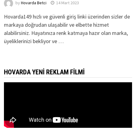
by
Hovarda Betci
14 Mart 2023
Hovarda149 hızlı ve güvenli giriş linki üzerinden sizler de
markaya doğrudan ulaşabilir ve elbette hizmet
alabilirsiniz. Hayatınıza renk katmaya hazır olan marka,
üyeliklerinizi bekliyor ve …
HOVARDA YENI REKLAM FILMI