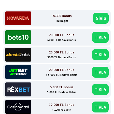
%300 Bonus
GİRİŞ
ile Başla!
20.000 TL Bonus
TIKLA
5000 TL Bedava Bahis
20.000 TL Bonus
TIKLA
3000 TL Bedava Bahis
20.000 TL Bonus
TIKLA
+ 5.000 TL Bedava Bahis
5.000 TL Bonus
TIKLA
5.000 TL Bedava Bahis
12.000 TL Bonus
TIKLA
+ 120 Freespin