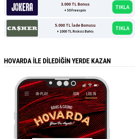
3.000 TL Bonus
TIKLA
+ 50 Freespin
5.000 TL İade Bonusu
TIKLA
+ 1000 TL Risksiz Bahis
HOVARDA İLE DİLEDİĞİN YERDE KAZAN