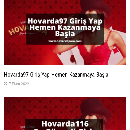
Hovarda97 Giriş Yap Hemen Kazanmaya Başla
7 Ekim 2022