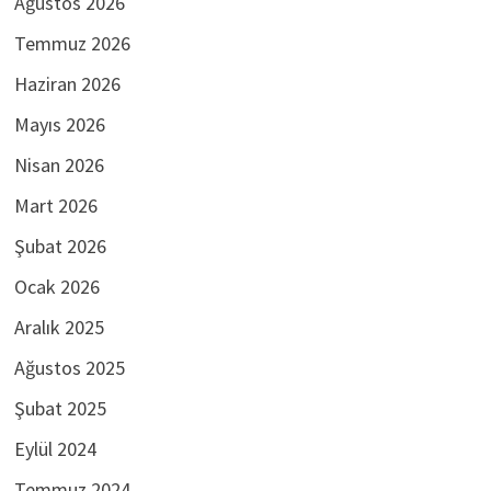
Ağustos 2026
Temmuz 2026
Haziran 2026
Mayıs 2026
Nisan 2026
Mart 2026
Şubat 2026
Ocak 2026
Aralık 2025
Ağustos 2025
Şubat 2025
Eylül 2024
Temmuz 2024