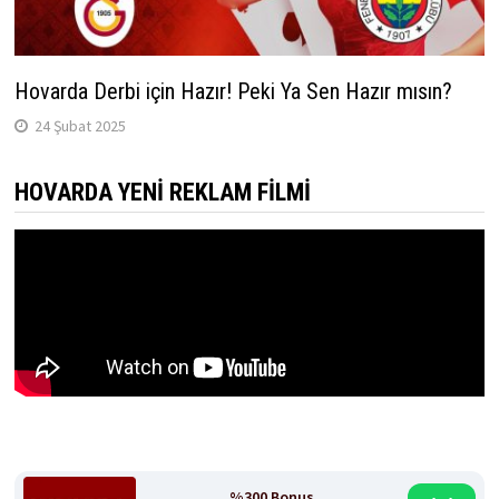
Hovarda Derbi için Hazır! Peki Ya Sen Hazır mısın?
24 Şubat 2025
HOVARDA YENI REKLAM FILMI
%300 Bonus