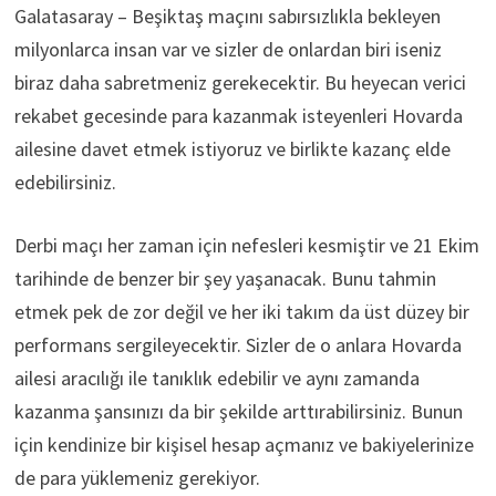
Galatasaray – Beşiktaş maçını sabırsızlıkla bekleyen
milyonlarca insan var ve sizler de onlardan biri iseniz
biraz daha sabretmeniz gerekecektir. Bu heyecan verici
rekabet gecesinde para kazanmak isteyenleri Hovarda
ailesine davet etmek istiyoruz ve birlikte kazanç elde
edebilirsiniz.
Derbi maçı her zaman için nefesleri kesmiştir ve 21 Ekim
tarihinde de benzer bir şey yaşanacak. Bunu tahmin
etmek pek de zor değil ve her iki takım da üst düzey bir
performans sergileyecektir. Sizler de o anlara Hovarda
ailesi aracılığı ile tanıklık edebilir ve aynı zamanda
kazanma şansınızı da bir şekilde arttırabilirsiniz. Bunun
için kendinize bir kişisel hesap açmanız ve bakiyelerinize
de para yüklemeniz gerekiyor.