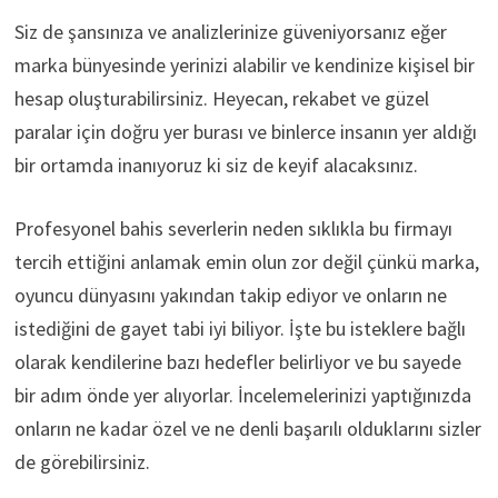
Siz de şansınıza ve analizlerinize güveniyorsanız eğer
marka bünyesinde yerinizi alabilir ve kendinize kişisel bir
hesap oluşturabilirsiniz. Heyecan, rekabet ve güzel
paralar için doğru yer burası ve binlerce insanın yer aldığı
bir ortamda inanıyoruz ki siz de keyif alacaksınız.
Profesyonel bahis severlerin neden sıklıkla bu firmayı
tercih ettiğini anlamak emin olun zor değil çünkü marka,
oyuncu dünyasını yakından takip ediyor ve onların ne
istediğini de gayet tabi iyi biliyor. İşte bu isteklere bağlı
olarak kendilerine bazı hedefler belirliyor ve bu sayede
bir adım önde yer alıyorlar. İncelemelerinizi yaptığınızda
onların ne kadar özel ve ne denli başarılı olduklarını sizler
de görebilirsiniz.