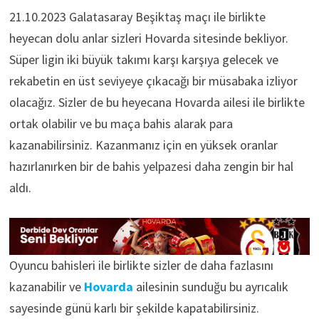
21.10.2023 Galatasaray Beşiktaş maçı ile birlikte
heyecan dolu anlar sizleri Hovarda sitesinde bekliyor.
Süper ligin iki büyük takımı karşı karşıya gelecek ve
rekabetin en üst seviyeye çıkacağı bir müsabaka izliyor
olacağız. Sizler de bu heyecana Hovarda ailesi ile birlikte
ortak olabilir ve bu maça bahis alarak para
kazanabilirsiniz. Kazanmanız için en yüksek oranlar
hazırlanırken bir de bahis yelpazesi daha zengin bir hal
aldı.
Oyuncu bahisleri ile birlikte sizler de daha fazlasını
kazanabilir ve
Hovarda
ailesinin sunduğu bu ayrıcalık
sayesinde günü karlı bir şekilde kapatabilirsiniz.