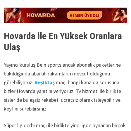
Hovarda ile En Yüksek Oranlara
Ulaş
Yayıncı kuruluş Bein sports ancak abonelik paketlerine
bakıldığında abartılı rakamların mevcut olduğunu
görebiliyoruz.
Beşiktaş
maçı hangi kanalda sorusuna
bizler Hovarda yanıtını veriyoruz. Tv hizmeti ile birlikte
sizler de bu eşsiz rekabeti ücretsiz olarak izleyebilir ve
keyfini sürebilirsiniz.
Süper lig derbi maçı ile birlikte yine ligde oynanan birçok