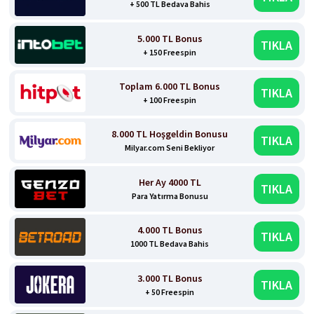
+ 500 TL Bedava Bahis
5.000 TL Bonus
TIKLA
+ 150 Freespin
Toplam 6.000 TL Bonus
TIKLA
+ 100 Freespin
8.000 TL Hoşgeldin Bonusu
TIKLA
Milyar.com Seni Bekliyor
Her Ay 4000 TL
TIKLA
Para Yatırma Bonusu
4.000 TL Bonus
TIKLA
1000 TL Bedava Bahis
3.000 TL Bonus
TIKLA
+ 50 Freespin