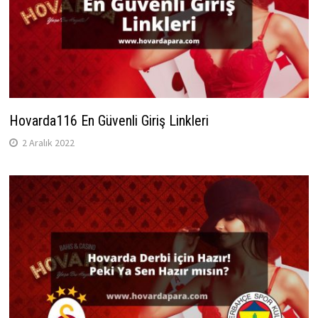
Hovarda116 En Güvenli Giriş Linkleri
2 Aralık 2022