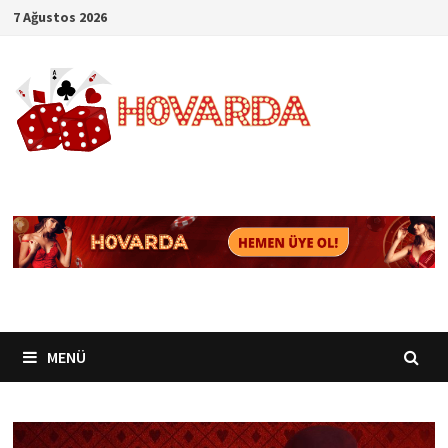
İçeriğe
7 Ağustos 2026
geç
MENÜ