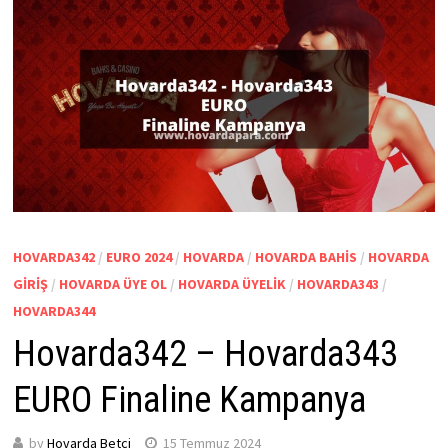
HOVARDA342
/
EURO 2024
/
HOVARDA
/
HOVARDA BAHIS
/
HOVARDA
GIRIŞ
/
HOVARDA ÜYE OL
/
HOVARDA ÜYELIK
/
HOVARDA343
/
HOVARDA344
Hovarda342 – Hovarda343
EURO Finaline Kampanya
by
Hovarda Betci
15 Temmuz 2024