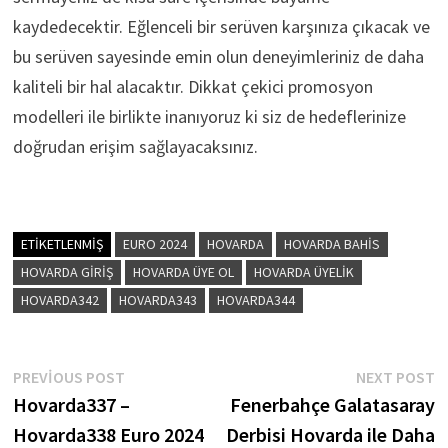
kaydedecektir. Eğlenceli bir serüven karşınıza çıkacak ve
bu serüven sayesinde emin olun deneyimleriniz de daha
kaliteli bir hal alacaktır. Dikkat çekici promosyon
modelleri ile birlikte inanıyoruz ki siz de hedeflerinize
doğrudan erişim sağlayacaksınız.
ETIKETLENMIŞ
EURO 2024
HOVARDA
HOVARDA BAHIS
HOVARDA GIRIŞ
HOVARDA ÜYE OL
HOVARDA ÜYELIK
HOVARDA342
HOVARDA343
HOVARDA344
Yazı
Previous
N
PREVIOUS POST
NEXT POST
post:
p
Hovarda337 –
Fenerbahçe Galatasaray
gezinmesi
Hovarda338 Euro 2024
Derbisi Hovarda ile Daha