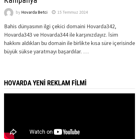
Kampanya
by
Hovarda Betci
15 Temmuz 2024
Bahis dünyasının ilgi çekici domaini Hovarda342,
Hovarda343 ve Hovarda344 ile karşınızdayız. İsim
hakkını aldıkları bu domain ile birlikte kısa süre içerisinde
büyük sükse yaratmayı başardılar. …
HOVARDA YENI REKLAM FILMI