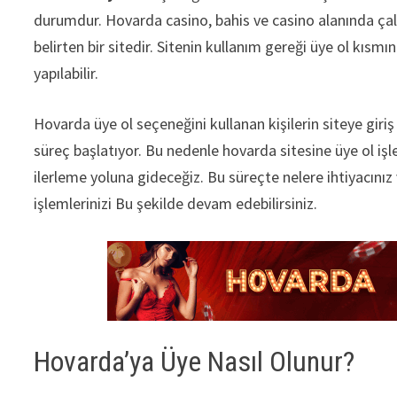
durumdur. Hovarda casino, bahis ve casino alanında çal
belirten bir sitedir. Sitenin kullanım gereği üye ol kısm
yapılabilir.
Hovarda üye ol seçeneğini kullanan kişilerin siteye giriş
süreç başlatıyor. Bu nedenle hovarda sitesine üye ol işl
ilerleme yoluna gideceğiz. Bu süreçte nelere ihtiyacınız va
işlemlerinizi Bu şekilde devam edebilirsiniz.
Hovarda’ya Üye Nasıl Olunur?