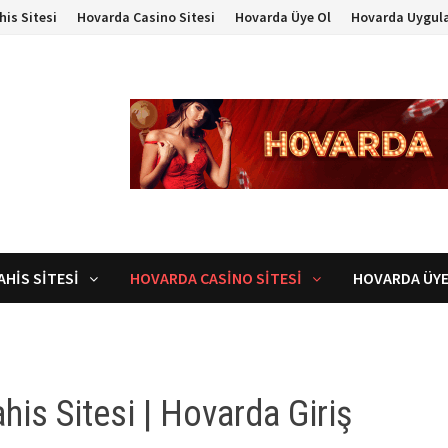
is Sitesi
Hovarda Casino Sitesi
Hovarda Üye Ol
Hovarda Uygu
HIS SITESI
HOVARDA CASINO SITESI
HOVARDA ÜYE
is Sitesi | Hovarda Giriş