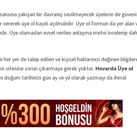
lisansına yakışan bir davranış sevilmeyecek üyelerin de güvenir
er vererek üye ol kaydı açılmalıdır. Üye ol formun da yer alan 
lıdır. Üye olamadan evvel verilen anlaşma metni incelenip da
bi her yer de talep edilen ve kişisel haklarınızı değinen bilgile
ino sitesine sorun çıkarmaya gerek yoktur.
Hovarda Üye ol
çin doğum tarihinizi gün ay ve yıl olarak yazmayı da ihmal