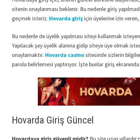
sitenin onaylanması beklenir. Bu nedenle giriş yapılmada
geçmek isteriz.
Hovarda giriş
için üyelerine izin vere
Bu nedenle de üyelik yapılması siteyi kullanmak isteye
Yapılacak şey üyelik alanına gidip siteye üye olmak istediğ
onaylamaktır.
Hovarda casino
sitesinde sizlerin bilgil
parola belirlemesi yaptırıyor. İşte bunlar giriş ekranında 
Hovarda Giriş Güncel
Hovardaya giriş güvenli midir?
Bu site uzun yıllardır 