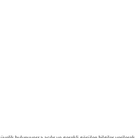
üyelik bulunuyorsa açılır ve gerekli görülen bilgiler verilerek