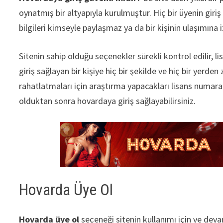
oynatmış bir altyapıyla kurulmuştur. Hiç bir üyenin giriş
bilgileri kimseyle paylaşmaz ya da bir kişinin ulaşımına
Sitenin sahip olduğu seçenekler sürekli kontrol edilir, l
giriş sağlayan bir kişiye hiç bir şekilde ve hiç bir yerde
rahatlatmaları için araştırma yapacakları lisans numaral
olduktan sonra hovardaya giriş sağlayabilirsiniz.
Hovarda Üye Ol
Hovarda üye ol
seçeneği sitenin kullanımı için ve deva