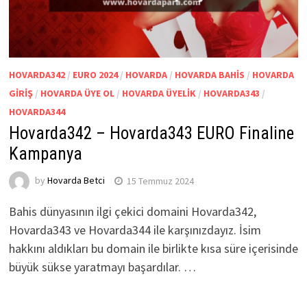
HOVARDA342
/
EURO 2024
/
HOVARDA
/
HOVARDA BAHIS
/
HOVARDA
GIRIŞ
/
HOVARDA ÜYE OL
/
HOVARDA ÜYELIK
/
HOVARDA343
/
HOVARDA344
Hovarda342 – Hovarda343 EURO Finaline
Kampanya
by
Hovarda Betci
15 Temmuz 2024
Bahis dünyasının ilgi çekici domaini Hovarda342,
Hovarda343 ve Hovarda344 ile karşınızdayız. İsim
hakkını aldıkları bu domain ile birlikte kısa süre içerisinde
büyük sükse yaratmayı başardılar. …