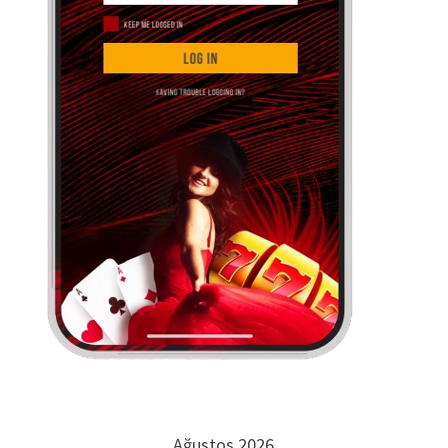
Ağustos 2026