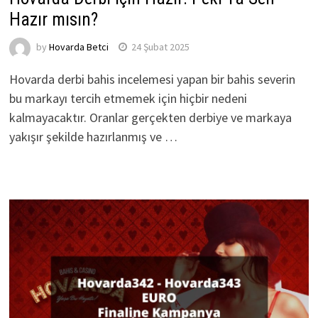
Hazır mısın?
by
Hovarda Betci
24 Şubat 2025
Hovarda derbi bahis incelemesi yapan bir bahis severin
bu markayı tercih etmemek için hiçbir nedeni
kalmayacaktır. Oranlar gerçekten derbiye ve markaya
yakışır şekilde hazırlanmış ve …