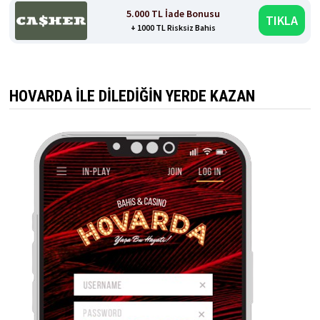
5.000 TL İade Bonusu
TIKLA
+ 1000 TL Risksiz Bahis
HOVARDA İLE DİLEDİĞİN YERDE KAZAN