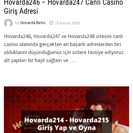
Hovarda246 – Hovarda247 Canlı Casino
Giriş Adresi
by
Hovarda Betci
10 Kasım 2023
Hovarda246, Hovarda247 ve Hovarda248 sitesini canlı
casino alanında gerçekten en başarılı adreslerden biri
olduklarını düşündüğümüz için sizlere tavsiye ediyoruz.
alt yapıları bir hayli sağlam ve …