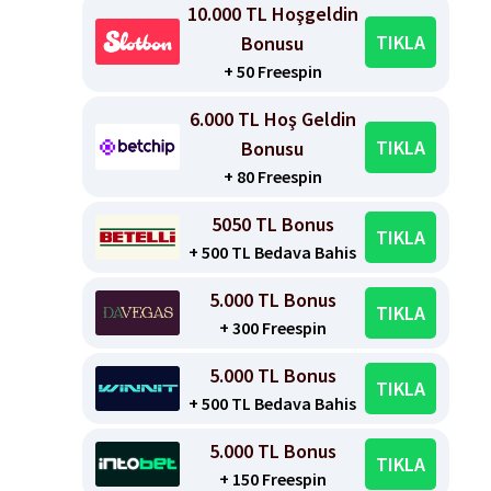
10.000 TL Hoşgeldin
TIKLA
Bonusu
+ 50 Freespin
6.000 TL Hoş Geldin
TIKLA
Bonusu
+ 80 Freespin
5050 TL Bonus
TIKLA
+ 500 TL Bedava Bahis
5.000 TL Bonus
TIKLA
+ 300 Freespin
5.000 TL Bonus
TIKLA
+ 500 TL Bedava Bahis
5.000 TL Bonus
TIKLA
+ 150 Freespin