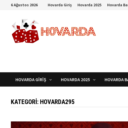
İçeriğe
6 Ağustos 2026
Hovarda Giriş
Hovarda 2025
Hovarda Bah
geç
HOVARDA GIRIŞ
HOVARDA 2025
HOVARDA BA
KATEGORI:
HOVARDA295