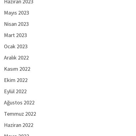
Haziran 2023
Mayıs 2023
Nisan 2023
Mart 2023
Ocak 2023
Aralık 2022
Kasım 2022
Ekim 2022
Eylül 2022
Ağustos 2022
Temmuz 2022
Haziran 2022