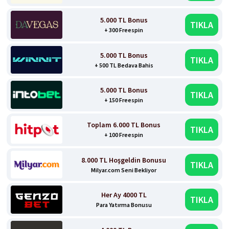
5.000 TL Bonus
TIKLA
+ 300 Freespin
5.000 TL Bonus
TIKLA
+ 500 TL Bedava Bahis
5.000 TL Bonus
TIKLA
+ 150 Freespin
Toplam 6.000 TL Bonus
TIKLA
+ 100 Freespin
8.000 TL Hoşgeldin Bonusu
TIKLA
Milyar.com Seni Bekliyor
Her Ay 4000 TL
TIKLA
Para Yatırma Bonusu