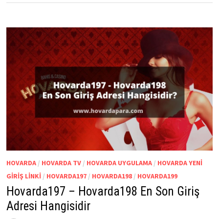
HOVARDA
/
HOVARDA TV
/
HOVARDA UYGULAMA
/
HOVARDA YENI
GIRIŞ LINKI
/
HOVARDA197
/
HOVARDA198
/
HOVARDA199
Hovarda197 – Hovarda198 En Son Giriş
Adresi Hangisidir