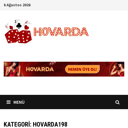
İçeriğe
6 Ağustos 2026
geç
MENÜ
KATEGORI:
HOVARDA198