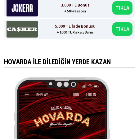
3.000 TL Bonus
TIKLA
+ 50 Freespin
5.000 TL İade Bonusu
TIKLA
+ 1000 TL Risksiz Bahis
HOVARDA İLE DİLEDİĞİN YERDE KAZAN