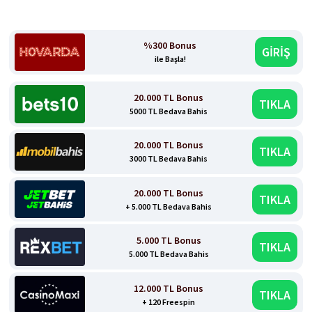
%300 Bonus
GİRİŞ
ile Başla!
20.000 TL Bonus
TIKLA
5000 TL Bedava Bahis
20.000 TL Bonus
TIKLA
3000 TL Bedava Bahis
20.000 TL Bonus
TIKLA
+ 5.000 TL Bedava Bahis
5.000 TL Bonus
TIKLA
5.000 TL Bedava Bahis
12.000 TL Bonus
TIKLA
+ 120 Freespin