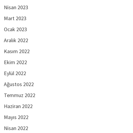
Nisan 2023
Mart 2023
Ocak 2023
Aralık 2022
Kasım 2022
Ekim 2022
Eylül 2022
Ağustos 2022
Temmuz 2022
Haziran 2022
Mayıs 2022
Nisan 2022