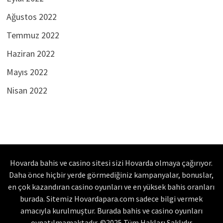
Ağustos 2022
Temmuz 2022
Haziran 2022
Mayıs 2022
Nisan 2022
Hovarda bahis ve casino sitesi sizi Hovarda olmaya çağırıyor.
Daha önce hiçbir yerde görmediğiniz kampanyalar, bonuslar,
en çok kazandıran casino oyunları ve en yüksek bahis oranları
burada. Sitemiz Hovardapara.com sadece bilgi vermek
amacıyla kurulmuştur. Burada bahis ve casino oyunları
oynatılmamaktadır. ©2025 Tüm Hakları Saklıdır