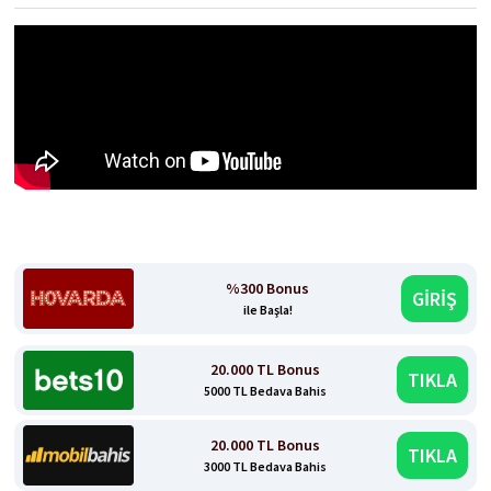
%300 Bonus
GİRİŞ
ile Başla!
20.000 TL Bonus
TIKLA
5000 TL Bedava Bahis
20.000 TL Bonus
TIKLA
3000 TL Bedava Bahis