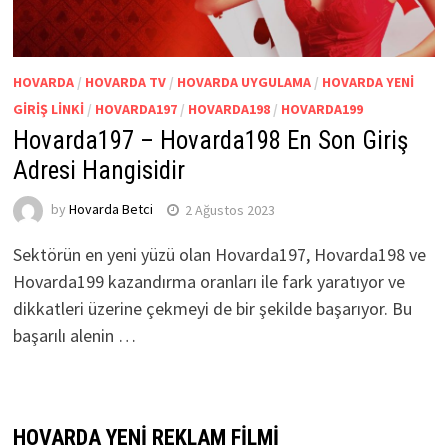
HOVARDA
/
HOVARDA TV
/
HOVARDA UYGULAMA
/
HOVARDA YENI
GIRIŞ LINKI
/
HOVARDA197
/
HOVARDA198
/
HOVARDA199
Hovarda197 – Hovarda198 En Son Giriş
Adresi Hangisidir
by
Hovarda Betci
2 Ağustos 2023
Sektörün en yeni yüzü olan Hovarda197, Hovarda198 ve
Hovarda199 kazandırma oranları ile fark yaratıyor ve
dikkatleri üzerine çekmeyi de bir şekilde başarıyor. Bu
başarılı alenin …
HOVARDA YENI REKLAM FILMI