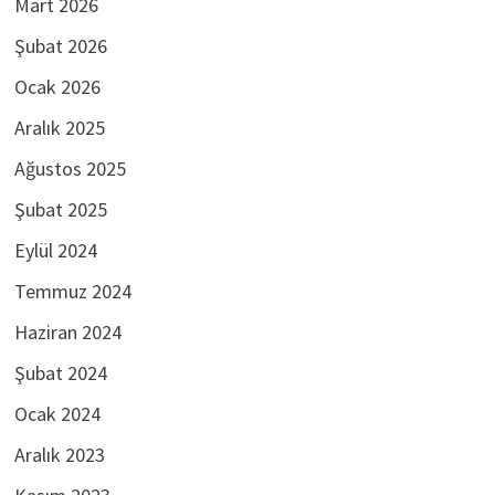
Mart 2026
Şubat 2026
Ocak 2026
Aralık 2025
Ağustos 2025
Şubat 2025
Eylül 2024
Temmuz 2024
Haziran 2024
Şubat 2024
Ocak 2024
Aralık 2023