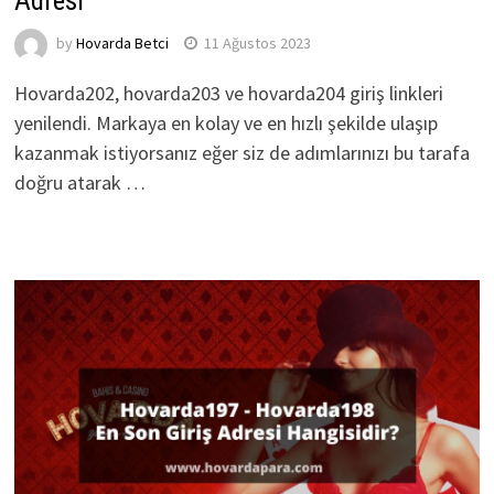
Adresi
by
Hovarda Betci
11 Ağustos 2023
Hovarda202, hovarda203 ve hovarda204 giriş linkleri
yenilendi. Markaya en kolay ve en hızlı şekilde ulaşıp
kazanmak istiyorsanız eğer siz de adımlarınızı bu tarafa
doğru atarak …