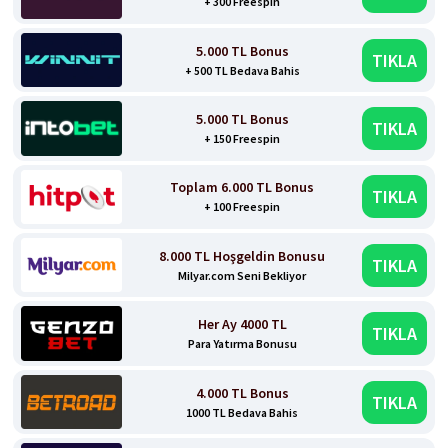
+ 300 Freespin
5.000 TL Bonus
TIKLA
+ 500 TL Bedava Bahis
5.000 TL Bonus
TIKLA
+ 150 Freespin
Toplam 6.000 TL Bonus
TIKLA
+ 100 Freespin
8.000 TL Hoşgeldin Bonusu
TIKLA
Milyar.com Seni Bekliyor
Her Ay 4000 TL
TIKLA
Para Yatırma Bonusu
4.000 TL Bonus
TIKLA
1000 TL Bedava Bahis