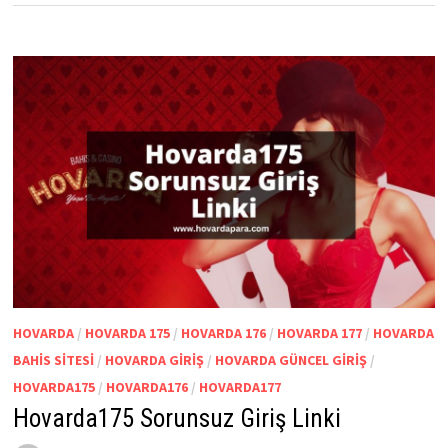
HOVARDA
/
HOVARDA 175
/
HOVARDA 176
/
HOVARDA 177
/
HOVARDA
BAHIS SITESI
/
HOVARDA GIRIŞ
/
HOVARDA GÜNCEL GIRIŞ
/
HOVARDA175
/
HOVARDA176
/
HOVARDA177
Hovarda175 Sorunsuz Giriş Linki