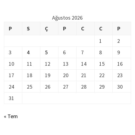
Ağustos 2026
P
S
Ç
P
C
C
P
1
2
3
4
5
6
7
8
9
10
11
12
13
14
15
16
17
18
19
20
21
22
23
24
25
26
27
28
29
30
31
« Tem