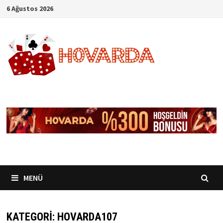
İçeriğe
6 Ağustos 2026
geç
MENÜ
KATEGORI:
HOVARDA107