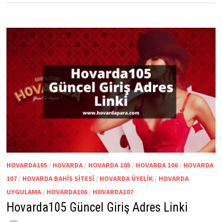
HOVARDA105
/
HOVARDA
/
HOVARDA 105
/
HOVARDA 106
/
HOVARDA
107
/
HOVARDA BAHIS SITESI
/
HOVARDA ÜYELIK
/
HOVARDA
UYGULAMA
/
HOVARDA106
/
HOVARDA107
Hovarda105 Güncel Giriş Adres Linki