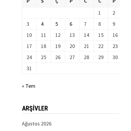
P
S
Ç
P
C
C
P
1
2
3
4
5
6
7
8
9
10
11
12
13
14
15
16
17
18
19
20
21
22
23
24
25
26
27
28
29
30
31
« Tem
ARŞIVLER
Ağustos 2026