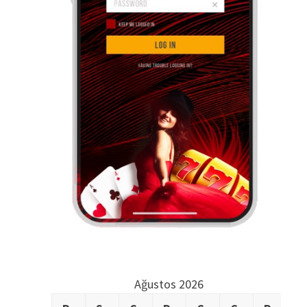
Ağustos 2026