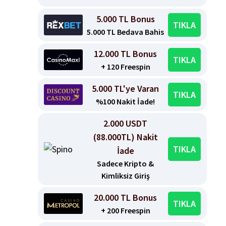
5.000 TL Bonus
TIKLA
5.000 TL Bedava Bahis
12.000 TL Bonus
TIKLA
+ 120 Freespin
5.000 TL'ye Varan
TIKLA
%100 Nakit İade!
2.000 USDT
(88.000TL) Nakit
TIKLA
İade
Sadece Kripto &
Kimliksiz Giriş
20.000 TL Bonus
TIKLA
+ 200 Freespin