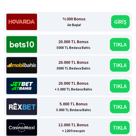
%300 Bonus
GİRİŞ
ile Başla!
20.000 TL Bonus
TIKLA
5000 TL Bedava Bahis
20.000 TL Bonus
TIKLA
3000 TL Bedava Bahis
20.000 TL Bonus
TIKLA
+ 5.000 TL Bedava Bahis
5.000 TL Bonus
TIKLA
5.000 TL Bedava Bahis
12.000 TL Bonus
TIKLA
+ 120 Freespin