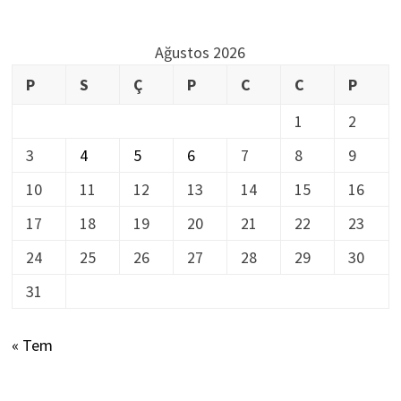
Ağustos 2026
P
S
Ç
P
C
C
P
1
2
3
4
5
6
7
8
9
10
11
12
13
14
15
16
17
18
19
20
21
22
23
24
25
26
27
28
29
30
31
« Tem