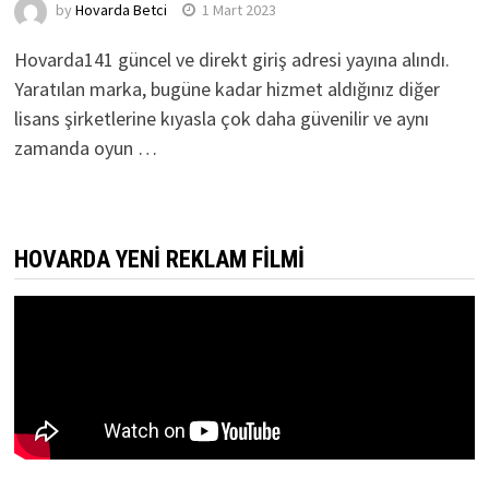
by
Hovarda Betci
1 Mart 2023
Hovarda141 güncel ve direkt giriş adresi yayına alındı.
Yaratılan marka, bugüne kadar hizmet aldığınız diğer
lisans şirketlerine kıyasla çok daha güvenilir ve aynı
zamanda oyun …
HOVARDA YENI REKLAM FILMI