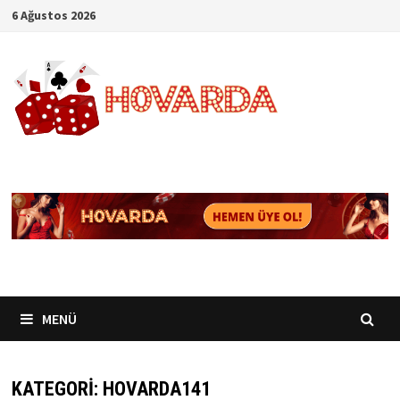
İçeriğe
6 Ağustos 2026
geç
MENÜ
KATEGORI:
HOVARDA141