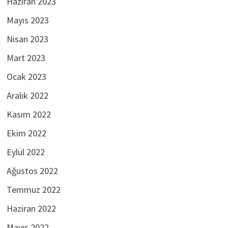
Haziran 2023
Mayıs 2023
Nisan 2023
Mart 2023
Ocak 2023
Aralık 2022
Kasım 2022
Ekim 2022
Eylül 2022
Ağustos 2022
Temmuz 2022
Haziran 2022
Mayıs 2022