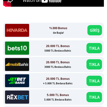
%300 Bonus
GİRİŞ
ile Başla!
20.000 TL Bonus
TIKLA
5000 TL Bedava Bahis
20.000 TL Bonus
TIKLA
3000 TL Bedava Bahis
20.000 TL Bonus
TIKLA
+ 5.000 TL Bedava Bahis
5.000 TL Bonus
TIKLA
5.000 TL Bedava Bahis