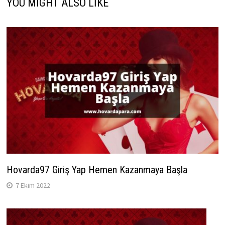
YOU MIGHT ALSO LIKE
Hovarda97 Giriş Yap Hemen Kazanmaya Başla
7 Ekim 2022