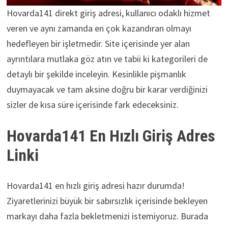
Hovarda141 direkt giriş adresi, kullanıcı odaklı hizmet
veren ve aynı zamanda en çok kazandıran olmayı
hedefleyen bir işletmedir. Site içerisinde yer alan
ayrıntılara mutlaka göz atın ve tabii ki kategorileri de
detaylı bir şekilde inceleyin. Kesinlikle pişmanlık
duymayacak ve tam aksine doğru bir karar verdiğinizi
sizler de kısa süre içerisinde fark edeceksiniz.
Hovarda141 En Hızlı Giriş Adres
Linki
Hovarda141 en hızlı giriş adresi hazır durumda!
Ziyaretlerinizi büyük bir sabırsızlık içerisinde bekleyen
markayı daha fazla bekletmenizi istemiyoruz. Burada