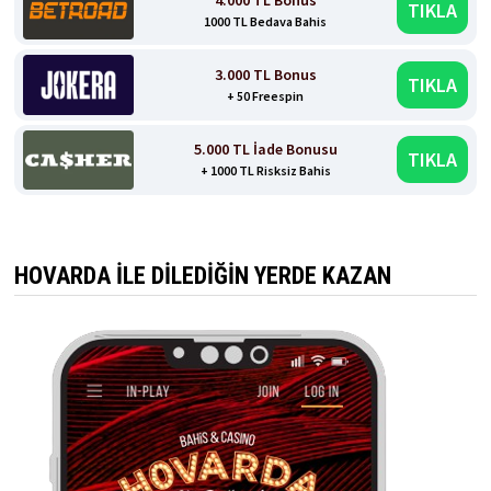
TIKLA
1000 TL Bedava Bahis
3.000 TL Bonus
TIKLA
+ 50 Freespin
5.000 TL İade Bonusu
TIKLA
+ 1000 TL Risksiz Bahis
HOVARDA İLE DİLEDİĞİN YERDE KAZAN