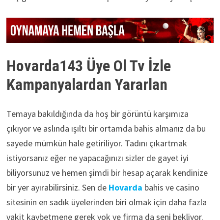
Hovarda143 Üye Ol Tv İzle
Kampanyalardan Yararlan
Temaya bakıldığında da hoş bir görüntü karşımıza
çıkıyor ve aslında ışıltı bir ortamda bahis almanız da bu
sayede mümkün hale getiriliyor. Tadını çıkartmak
istiyorsanız eğer ne yapacağınızı sizler de gayet iyi
biliyorsunuz ve hemen şimdi bir hesap açarak kendinize
bir yer ayırabilirsiniz. Sen de
Hovarda
bahis ve casino
sitesinin en sadık üyelerinden biri olmak için daha fazla
vakit kaybetmene gerek yok ve firma da seni bekliyor.