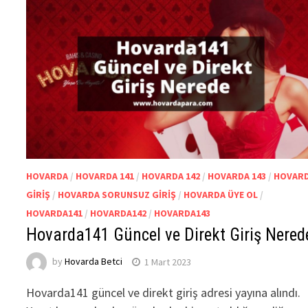
HOVARDA
/
HOVARDA 141
/
HOVARDA 142
/
HOVARDA 143
/
HOVAR
GIRIŞ
/
HOVARDA SORUNSUZ GIRIŞ
/
HOVARDA ÜYE OL
/
HOVARDA141
/
HOVARDA142
/
HOVARDA143
Hovarda141 Güncel ve Direkt Giriş Nered
by
Hovarda Betci
1 Mart 2023
Hovarda141 güncel ve direkt giriş adresi yayına alındı.