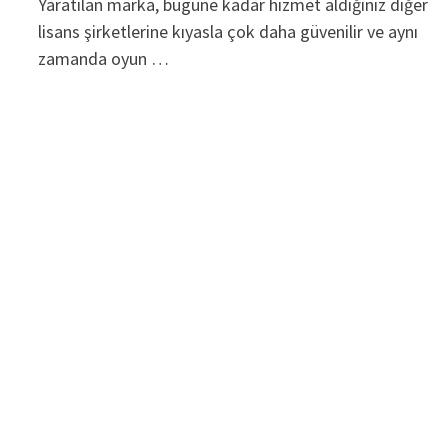
Yaratılan marka, bugüne kadar hizmet aldığınız diğer
lisans şirketlerine kıyasla çok daha güvenilir ve aynı
zamanda oyun …