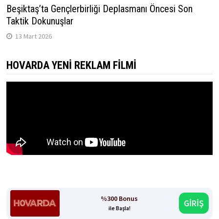
Beşiktaş’ta Gençlerbirliği Deplasmanı Öncesi Son
Taktik Dokunuşlar
13 Mart 2026
HOVARDA YENI REKLAM FILMI
%300 Bonus
GİRİŞ
ile Başla!