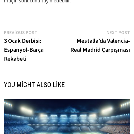
maçın sonucunu tayin edebilir.
Yazı
Previous
N
PREVIOUS POST
NEXT POST
post:
p
3 Ocak Derbisi:
Mestalla’da Valencia-
gezinmesi
Espanyol-Barça
Real Madrid Çarpışması
Rekabeti
YOU MIGHT ALSO LIKE