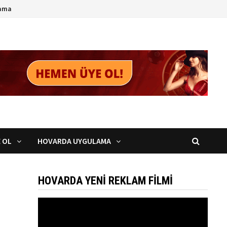
lama
 OL
HOVARDA UYGULAMA
HOVARDA YENI REKLAM FILMI