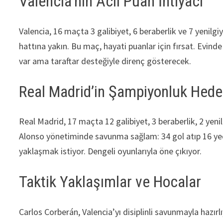
Valencia’nın Acil Puan İhtiyacı
Valencia, 16 maçta 3 galibiyet, 6 beraberlik ve 7 yenilgi
hattına yakın. Bu maç, hayati puanlar için fırsat. Evind
var ama taraftar desteğiyle direnç gösterecek.
Real Madrid’in Şampiyonluk Hede
Real Madrid, 17 maçta 12 galibiyet, 3 beraberlik, 2 yeni
Alonso yönetiminde savunma sağlam: 34 gol atıp 16 yedi
yaklaşmak istiyor. Dengeli oyunlarıyla öne çıkıyor.
Taktik Yaklaşımlar ve Hocalar
Carlos Corberán, Valencia’yı disiplinli savunmayla hazırl