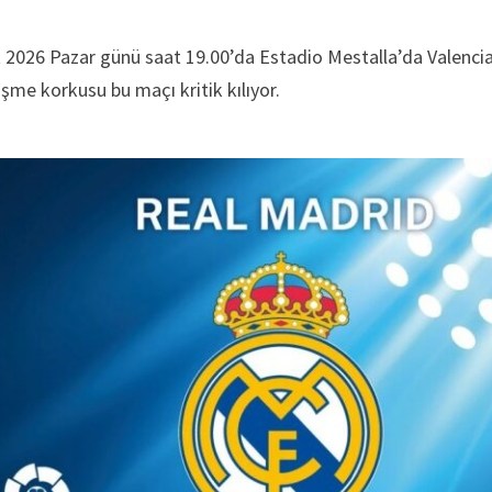
2026 Pazar günü saat 19.00’da Estadio Mestalla’da Valencia
şme korkusu bu maçı kritik kılıyor.