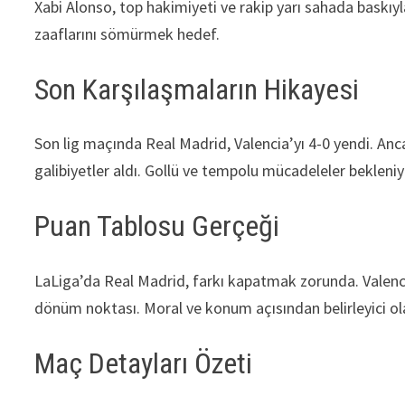
Xabi Alonso, top hakimiyeti ve rakip yarı sahada baskıyl
zaaflarını sömürmek hedef.
Son Karşılaşmaların Hikayesi
Son lig maçında Real Madrid, Valencia’yı 4-0 yendi. Anc
galibiyetler aldı. Gollü ve tempolu mücadeleler bekleni
Puan Tablosu Gerçeği
LaLiga’da Real Madrid, farkı kapatmak zorunda. Valencia
dönüm noktası. Moral ve konum açısından belirleyici ol
Maç Detayları Özeti