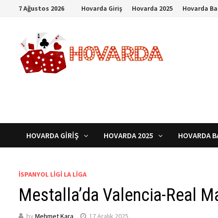
İçeriğe
7 Ağustos 2026
Hovarda Giriş
Hovarda 2025
Hovarda Bah
geç
HOVARDA GIRIŞ
HOVARDA 2025
HOVARDA BA
İSPANYOL LIGI LA LIGA
Mestalla’da Valencia-Real M
by
Mehmet Kara
17 Aralık 2025