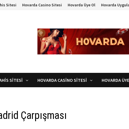
is Sitesi
Hovarda Casino Sitesi
Hovarda Üye Ol
Hovarda Uygu
HIS SITESI
HOVARDA CASINO SITESI
HOVARDA ÜYE
adrid Çarpışması