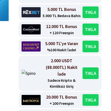
5.000 TL Bonus
TIKLA
5.000 TL Bedava Bahis
12.000 TL Bonus
TIKLA
+ 120 Freespin
5.000 TL'ye Varan
TIKLA
%100 Nakit İade!
2.000 USDT
(88.000TL) Nakit
TIKLA
İade
Sadece Kripto &
Kimliksiz Giriş
20.000 TL Bonus
TIKLA
+ 200 Freespin