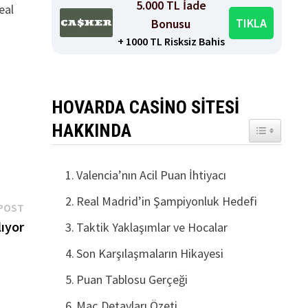
5.000 TL İade
eal
TIKLA
Bonusu
+ 1000 TL Risksiz Bahis
HOVARDA CASINO SITESI
HAKKINDA
TOGGLE TA
Valencia’nın Acil Puan İhtiyacı
Real Madrid’in Şampiyonluk Hedefi
Next
POST
post:
lıyor
Taktik Yaklaşımlar ve Hocalar
Son Karşılaşmaların Hikayesi
Puan Tablosu Gerçeği
Maç Detayları Özeti