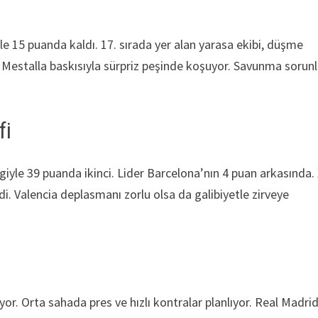
yle 15 puanda kaldı. 17. sırada yer alan yarasa ekibi, düşme
e Mestalla baskısıyla sürpriz peşinde koşuyor. Savunma sorunl
fi
lgiyle 39 puanda ikinci. Lider Barcelona’nın 4 puan arkasında.
. Valencia deplasmanı zorlu olsa da galibiyetle zirveye
ıyor. Orta sahada pres ve hızlı kontralar planlıyor. Real Madri