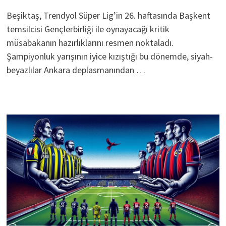
Beşiktaş, Trendyol Süper Lig’in 26. haftasında Başkent
temsilcisi Gençlerbirliği ile oynayacağı kritik
müsabakanın hazırlıklarını resmen noktaladı.
Şampiyonluk yarışının iyice kızıştığı bu dönemde, siyah-
beyazlılar Ankara deplasmanından …