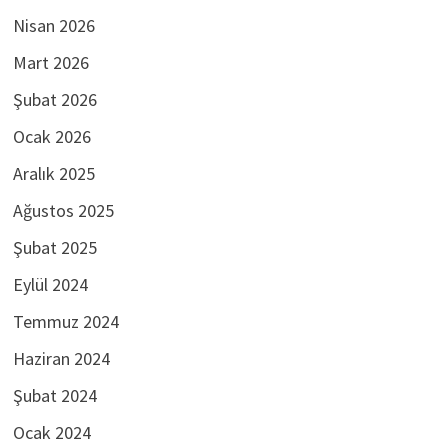
Nisan 2026
Mart 2026
Şubat 2026
Ocak 2026
Aralık 2025
Ağustos 2025
Şubat 2025
Eylül 2024
Temmuz 2024
Haziran 2024
Şubat 2024
Ocak 2024