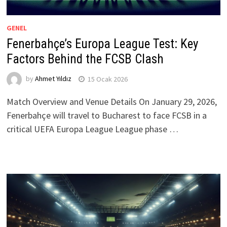
GENEL
Fenerbahçe’s Europa League Test: Key
Factors Behind the FCSB Clash
by
Ahmet Yıldız
15 Ocak 2026
Match Overview and Venue Details On January 29, 2026,
Fenerbahçe will travel to Bucharest to face FCSB in a
critical UEFA Europa League League phase …