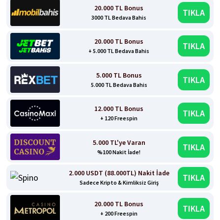
20.000 TL Bonus
TIKLA
3000 TL Bedava Bahis
20.000 TL Bonus
TIKLA
+ 5.000 TL Bedava Bahis
5.000 TL Bonus
TIKLA
5.000 TL Bedava Bahis
12.000 TL Bonus
TIKLA
+ 120 Freespin
5.000 TL'ye Varan
TIKLA
%100 Nakit İade!
2.000 USDT (88.000TL) Nakit İade
TIKLA
Sadece Kripto & Kimliksiz Giriş
20.000 TL Bonus
TIKLA
+ 200 Freespin