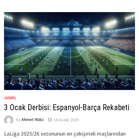
GENEL
3 Ocak Derbisi: Espanyol-Barça Rekabeti
by
Ahmet Yıldız
16 Aralık 2025
LaLiga 2025/26 sezonunun en çekişmeli maçlarından