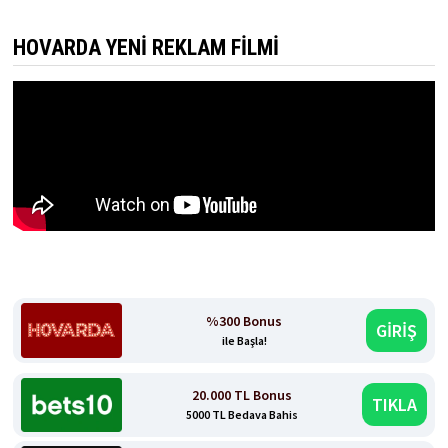
HOVARDA YENI REKLAM FILMI
%300 Bonus
GİRİŞ
ile Başla!
20.000 TL Bonus
TIKLA
5000 TL Bedava Bahis