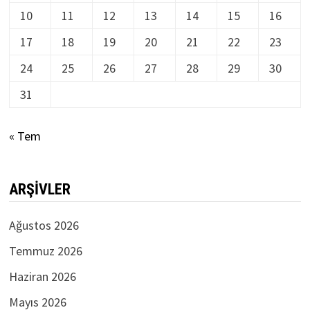
10
11
12
13
14
15
16
17
18
19
20
21
22
23
24
25
26
27
28
29
30
31
« Tem
ARŞIVLER
Ağustos 2026
Temmuz 2026
Haziran 2026
Mayıs 2026