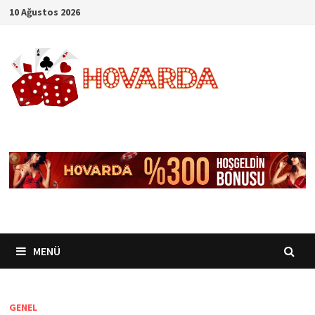
İçeriğe
10 Ağustos 2026
geç
MENÜ
GENEL