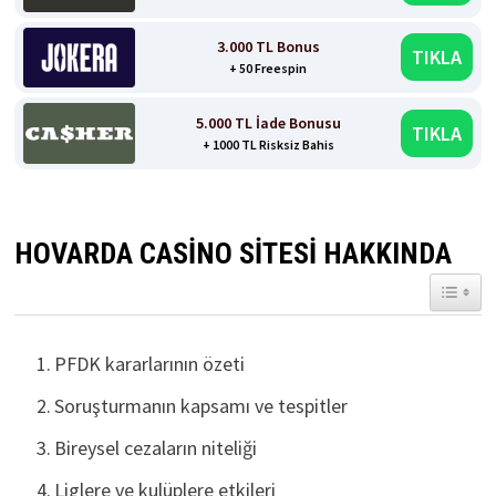
3.000 TL Bonus
TIKLA
+ 50 Freespin
5.000 TL İade Bonusu
TIKLA
+ 1000 TL Risksiz Bahis
HOVARDA CASINO SITESI HAKKINDA
TOGGL
PFDK kararlarının özeti
Soruşturmanın kapsamı ve tespitler
Bireysel cezaların niteliği
Liglere ve kulüplere etkileri