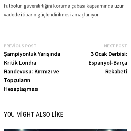
futbolun güvenilirliğini koruma çabası kapsamında uzun
vadede itibarın güçlendirilmesi amaçlanıyor.
Yazı
Previous
N
PREVIOUS POST
NEXT POST
post:
p
Şampiyonluk Yarışında
3 Ocak Derbisi:
gezinmesi
Kritik Londra
Espanyol-Barça
Randevusu: Kırmızı ve
Rekabeti
Topçuların
Hesaplaşması
YOU MIGHT ALSO LIKE