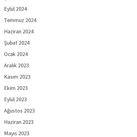
Eylül 2024
Temmuz 2024
Haziran 2024
Şubat 2024
Ocak 2024
Aralık 2023
Kasım 2023
Ekim 2023
Eylül 2023
Ağustos 2023
Haziran 2023
Mayıs 2023