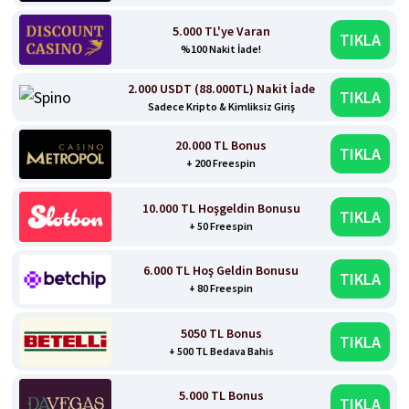
5.000 TL'ye Varan
TIKLA
%100 Nakit İade!
2.000 USDT (88.000TL) Nakit İade
TIKLA
Sadece Kripto & Kimliksiz Giriş
20.000 TL Bonus
TIKLA
+ 200 Freespin
10.000 TL Hoşgeldin Bonusu
TIKLA
+ 50 Freespin
6.000 TL Hoş Geldin Bonusu
TIKLA
+ 80 Freespin
5050 TL Bonus
TIKLA
+ 500 TL Bedava Bahis
5.000 TL Bonus
TIKLA