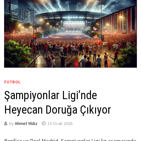
FUTBOL
Şampiyonlar Ligi’nde
Heyecan Doruğa Çıkıyor
by
Ahmet Yıldız
15 Ocak 2026
Benfica ve Real Madrid, Şampiyonlar Ligi lig aşamasında