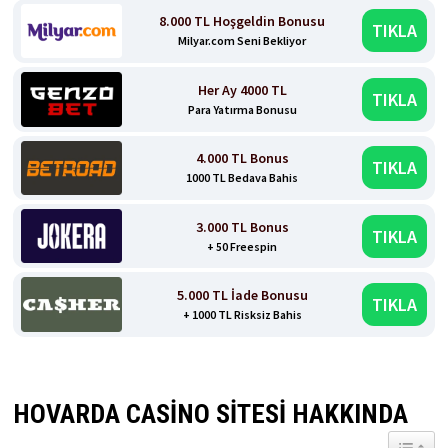
8.000 TL Hoşgeldin Bonusu
TIKLA
Milyar.com Seni Bekliyor
Her Ay 4000 TL
TIKLA
Para Yatırma Bonusu
4.000 TL Bonus
TIKLA
1000 TL Bedava Bahis
3.000 TL Bonus
TIKLA
+ 50 Freespin
5.000 TL İade Bonusu
TIKLA
+ 1000 TL Risksiz Bahis
HOVARDA CASINO SITESI HAKKINDA
TOGGL