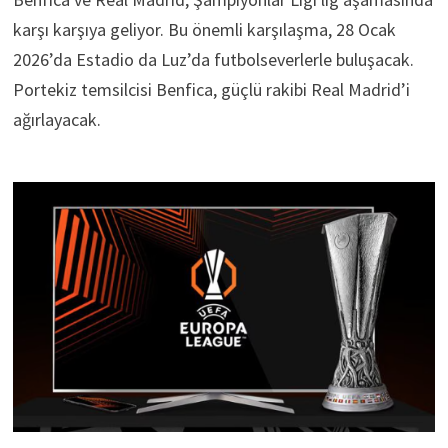
karşı karşıya geliyor. Bu önemli karşılaşma, 28 Ocak
2026’da Estadio da Luz’da futbolseverlerle buluşacak.
Portekiz temsilcisi Benfica, güçlü rakibi Real Madrid’i
ağırlayacak.