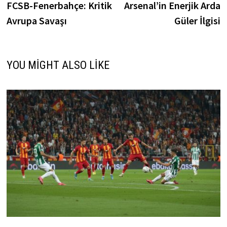
post:
p
FCSB-Fenerbahçe: Kritik
Arsenal’in Enerjik Arda
gezinmesi
Avrupa Savaşı
Güler İlgisi
YOU MIGHT ALSO LIKE