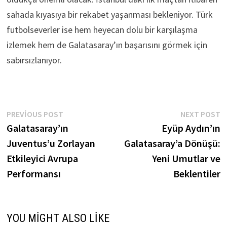
sahada kıyasıya bir rekabet yaşanması bekleniyor. Türk
futbolseverler ise hem heyecan dolu bir karşılaşma
izlemek hem de Galatasaray’ın başarısını görmek için
sabırsızlanıyor.
Yazı
Previous
N
PREVIOUS POST
NEXT POST
post:
p
Galatasaray’ın
Eyüp Aydın’ın
gezinmesi
Juventus’u Zorlayan
Galatasaray’a Dönüşü:
Etkileyici Avrupa
Yeni Umutlar ve
Performansı
Beklentiler
YOU MIGHT ALSO LIKE