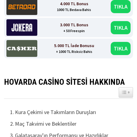
4.000 TL Bonus
TIKLA
1000 TL Bedava Bahis
3.000 TL Bonus
TIKLA
+ 50 Freespin
5.000 TL İade Bonusu
TIKLA
+ 1000 TL Risksiz Bahis
HOVARDA CASINO SITESI HAKKINDA
TOGGL
Kura Çekimi ve Takımların Duruşları
Maç Takvimi ve Beklentiler
Galatasaray’ın Performansı ve Hazırlıklar