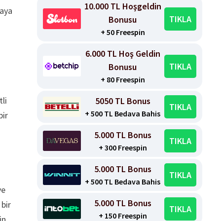
10.000 TL Hoşgeldin
maya
TIKLA
Bonusu
+ 50 Freespin
6.000 TL Hoş Geldin
TIKLA
Bonusu
+ 80 Freespin
li
5050 TL Bonus
TIKLA
+ 500 TL Bedava Bahis
bir
5.000 TL Bonus
TIKLA
+ 300 Freespin
5.000 TL Bonus
TIKLA
+ 500 TL Bedava Bahis
ve
5.000 TL Bonus
 bir
TIKLA
+ 150 Freespin
in