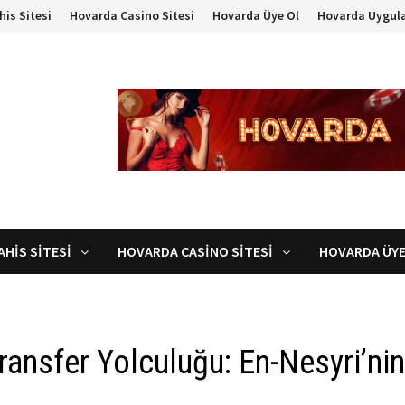
is Sitesi
Hovarda Casino Sitesi
Hovarda Üye Ol
Hovarda Uygu
HIS SITESI
HOVARDA CASINO SITESI
HOVARDA ÜYE
ansfer Yolculuğu: En-Nesyri’ni