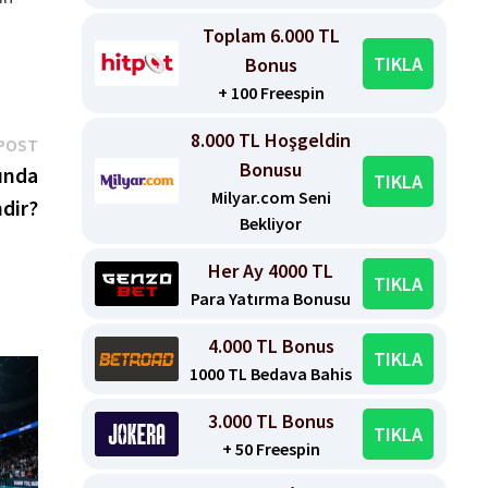
Toplam 6.000 TL
TIKLA
Bonus
+ 100 Freespin
8.000 TL Hoşgeldin
Next
POST
Bonusu
post:
ında
TIKLA
Milyar.com Seni
dir?
Bekliyor
Her Ay 4000 TL
TIKLA
Para Yatırma Bonusu
4.000 TL Bonus
TIKLA
1000 TL Bedava Bahis
3.000 TL Bonus
TIKLA
+ 50 Freespin