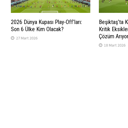
2026 Dünya Kupası Play-Off’ları:
Beşiktaş’ta 
Son 6 Ülke Kim Olacak?
Kritik Eksikl
Çözüm Arıyo
27 Mart 2026
18 Mart 2026