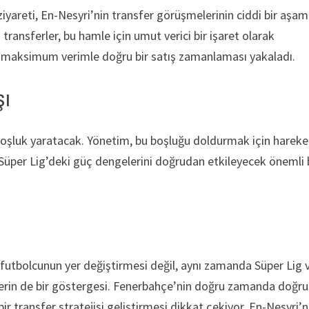
ziyareti, En-Nesyri’nin transfer görüşmelerinin ciddi bir aşa
 transferler, bu hamle için umut verici bir işaret olarak
ği maksimum verimle doğru bir satış zamanlaması yakaladı.
şı
r boşluk yaratacak. Yönetim, bu boşluğu doldurmak için hareket
 Süper Lig’deki güç dengelerini doğrudan etkileyecek önemli 
r futbolcunun yer değiştirmesi değil, aynı zamanda Süper Lig 
ilerin de bir göstergesi. Fenerbahçe’nin doğru zamanda doğru
r transfer stratejisi geliştirmesi dikkat çekiyor. En-Nesyri’n