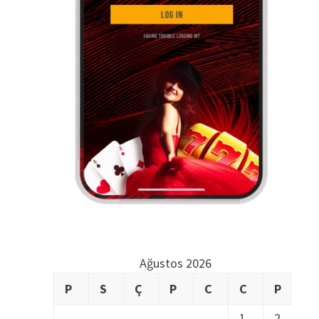
Ağustos 2026
P
S
Ç
P
C
C
P
1
2