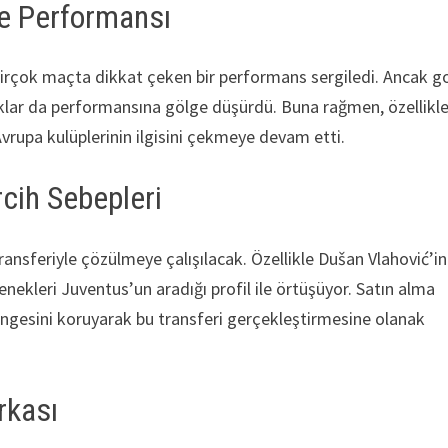
e Performansı
irçok maçta dikkat çeken bir performans sergiledi. Ancak g
luklar da performansına gölge düşürdü. Buna rağmen, özellikl
Avrupa kulüplerinin ilgisini çekmeye devam etti.
rcih Sebepleri
ansferiyle çözülmeye çalışılacak. Özellikle Dušan Vlahović’in
tenekleri Juventus’un aradığı profil ile örtüşüyor. Satın alma
engesini koruyarak bu transferi gerçekleştirmesine olanak
rkası