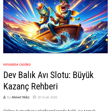
HOVARDA CASINO
Dev Balık Avı Slotu: Büyük
Kazanç Rehberi
by
Ahmet Yıldız
28 Ocak 2026
Online kumarhane platformlarında balık avı temalı