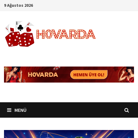
İçeriğe
9 Ağustos 2026
geç
MENÜ