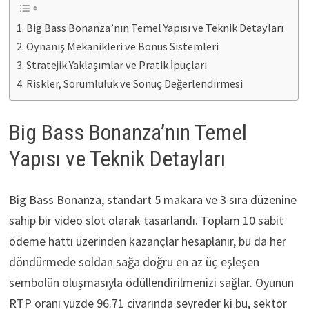
Big Bass Bonanza’nın Temel Yapısı ve Teknik Detayları
Oynanış Mekanikleri ve Bonus Sistemleri
Stratejik Yaklaşımlar ve Pratik İpuçları
Riskler, Sorumluluk ve Sonuç Değerlendirmesi
Big Bass Bonanza’nın Temel
Yapısı ve Teknik Detayları
Big Bass Bonanza, standart 5 makara ve 3 sıra düzenine
sahip bir video slot olarak tasarlandı. Toplam 10 sabit
ödeme hattı üzerinden kazançlar hesaplanır, bu da her
döndürmede soldan sağa doğru en az üç eşleşen
sembolün oluşmasıyla ödüllendirilmenizi sağlar. Oyunun
RTP oranı yüzde 96.71 civarında seyreder ki bu, sektör