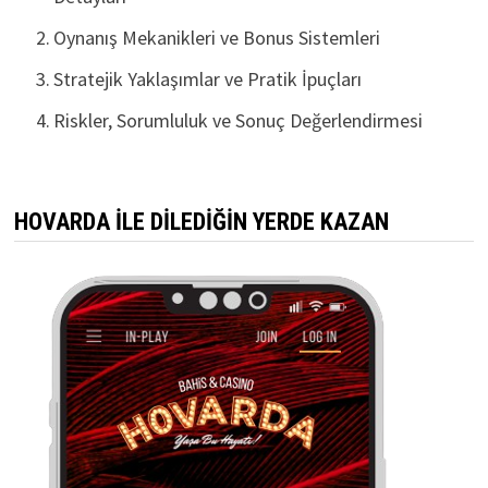
Oynanış Mekanikleri ve Bonus Sistemleri
Stratejik Yaklaşımlar ve Pratik İpuçları
Riskler, Sorumluluk ve Sonuç Değerlendirmesi
HOVARDA İLE DİLEDİĞİN YERDE KAZAN