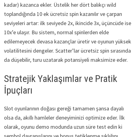
kadar) kazanca ekler. Üstelik her dört balıkçı wild
toplandığında 10 ek ücretsiz spin kazanılır ve çarpan
seviyeleri artar: ilk seviyede 2x, ikincide 3x, üçüncüde ise
10x’e ulaşır. Bu sistem, normal spinlerden elde
edilemeyecek devasa kazançlar üretir ve oyunun yüksek
volatilitesini dengeler. Scatter’lar ücretsiz spin sırasında
da düşebilir, turu uzatarak potansiyeli maksimize eder.
Stratejik Yaklaşımlar ve Pratik
İpuçları
Slot oyunlarının doğası gereği tamamen şansa dayalı
olsa da, akıllı hamleler deneyiminizi optimize eder. İlk
olarak, oyunu demo modunda uzun süre test edin ki
sembol davranışlarını ve bonus tetiklenme sıklığını