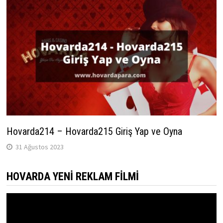
Hovarda214 – Hovarda215 Giriş Yap ve Oyna
31 Ağustos 2023
HOVARDA YENI REKLAM FILMI