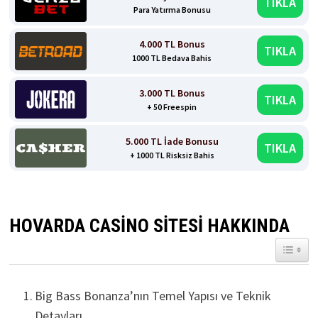
TIKLA
Para Yatırma Bonusu
4.000 TL Bonus
TIKLA
1000 TL Bedava Bahis
3.000 TL Bonus
TIKLA
+ 50 Freespin
5.000 TL İade Bonusu
TIKLA
+ 1000 TL Risksiz Bahis
HOVARDA CASINO SITESI HAKKINDA
TOGGL
Big Bass Bonanza’nın Temel Yapısı ve Teknik
Detayları