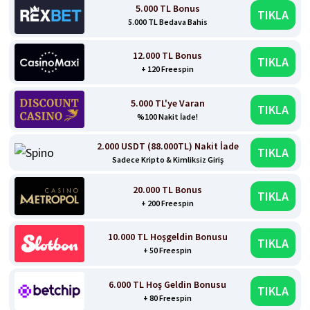
5.000 TL Bonus
TIKLA
5.000 TL Bedava Bahis
12.000 TL Bonus
TIKLA
+ 120 Freespin
5.000 TL'ye Varan
TIKLA
%100 Nakit İade!
2.000 USDT (88.000TL) Nakit İade
TIKLA
Sadece Kripto & Kimliksiz Giriş
20.000 TL Bonus
TIKLA
+ 200 Freespin
10.000 TL Hoşgeldin Bonusu
TIKLA
+ 50 Freespin
6.000 TL Hoş Geldin Bonusu
TIKLA
+ 80 Freespin