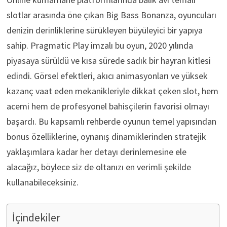
slotlar arasında öne çıkan Big Bass Bonanza, oyuncuları
denizin derinliklerine sürükleyen büyüleyici bir yapıya
sahip. Pragmatic Play imzalı bu oyun, 2020 yılında
piyasaya sürüldü ve kısa sürede sadık bir hayran kitlesi
edindi. Görsel efektleri, akıcı animasyonları ve yüksek
kazanç vaat eden mekanikleriyle dikkat çeken slot, hem
acemi hem de profesyonel bahisçilerin favorisi olmayı
başardı. Bu kapsamlı rehberde oyunun temel yapısından
bonus özelliklerine, oynanış dinamiklerinden stratejik
yaklaşımlara kadar her detayı derinlemesine ele
alacağız, böylece siz de oltanızı en verimli şekilde
kullanabileceksiniz.
İçindekiler