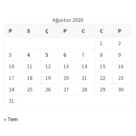
Ağustos 2026
P
S
Ç
P
C
C
P
1
2
3
4
5
6
7
8
9
10
11
12
13
14
15
16
17
18
19
20
21
22
23
24
25
26
27
28
29
30
31
« Tem