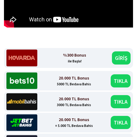
%300 Bonus
GİRİŞ
ile Başla!
20.000 TL Bonus
TIKLA
5000 TL Bedava Bahis
20.000 TL Bonus
TIKLA
3000 TL Bedava Bahis
20.000 TL Bonus
TIKLA
+ 5.000 TL Bedava Bahis