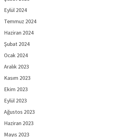
Eylül 2024
Temmuz 2024
Haziran 2024
Şubat 2024
Ocak 2024
Aralık 2023
Kasım 2023
Ekim 2023
Eylül 2023
Ağustos 2023
Haziran 2023
Mayıs 2023