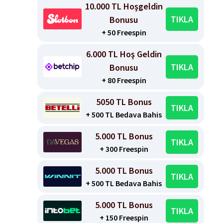
10.000 TL Hoşgeldin
TIKLA
Bonusu
+ 50 Freespin
6.000 TL Hoş Geldin
TIKLA
Bonusu
+ 80 Freespin
5050 TL Bonus
TIKLA
+ 500 TL Bedava Bahis
5.000 TL Bonus
TIKLA
+ 300 Freespin
5.000 TL Bonus
TIKLA
+ 500 TL Bedava Bahis
5.000 TL Bonus
TIKLA
+ 150 Freespin