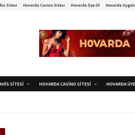
is Sitesi
Hovarda Casino Sitesi
Hovarda Üye Ol
Hovarda Uygu
HIS SITESI
HOVARDA CASINO SITESI
HOVARDA ÜYE