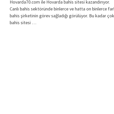
Hovarda70.com ile Hovarda bahis sitesi kazandırıyor.
Canlı bahis sektöründe binlerce ve hatta on binlerce far
bahis şirketinin görev sağladığı görülüyor. Bu kadar ço
bahis sitesi …