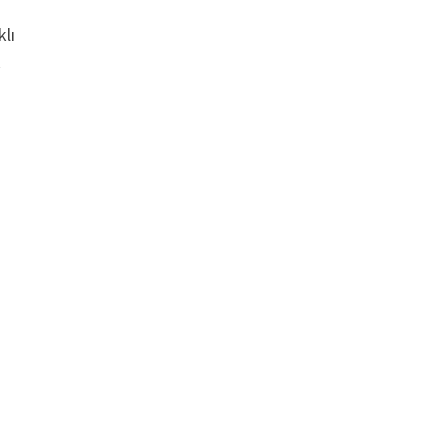
klı
k