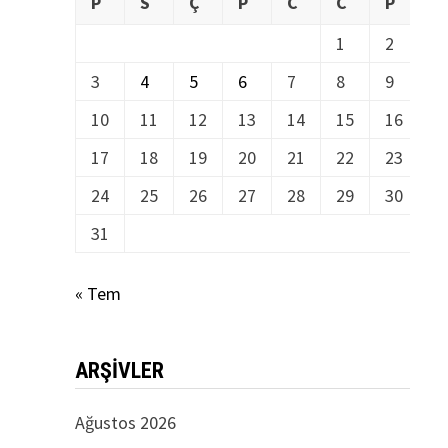
P
S
Ç
P
C
C
P
1
2
3
4
5
6
7
8
9
10
11
12
13
14
15
16
17
18
19
20
21
22
23
24
25
26
27
28
29
30
31
« Tem
ARŞIVLER
Ağustos 2026