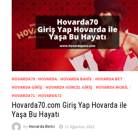
HOVARDA70
/
HOVARDA
/
HOVARDA BAHIS
/
HOVARDA BET
/
HOVARDA GIRIŞ
/
HOVARDA GÜNCEL GIRIŞ
/
HOVARDA MOBIL
/
HOVARDA71
/
HOVARDA72
Hovarda70.com Giriş Yap Hovarda ile
Yaşa Bu Hayatı
by
Hovarda Betci
11 Ağustos 2022