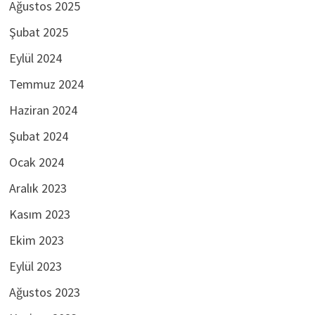
Ağustos 2025
Şubat 2025
Eylül 2024
Temmuz 2024
Haziran 2024
Şubat 2024
Ocak 2024
Aralık 2023
Kasım 2023
Ekim 2023
Eylül 2023
Ağustos 2023