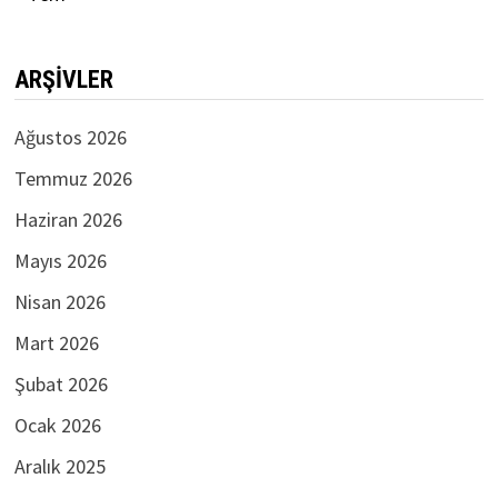
ARŞIVLER
Ağustos 2026
Temmuz 2026
Haziran 2026
Mayıs 2026
Nisan 2026
Mart 2026
Şubat 2026
Ocak 2026
Aralık 2025