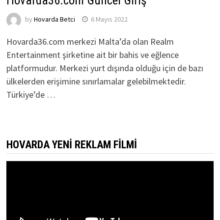
Hovarda36.com Güncel Giriş
by
Hovarda Betci
6 Mayıs 2022
Hovarda36.com merkezi Malta’da olan Realm
Entertainment şirketine ait bir bahis ve eğlence
platformudur. Merkezi yurt dışında olduğu için de bazı
ülkelerden erişimine sınırlamalar gelebilmektedir.
Türkiye’de …
HOVARDA YENI REKLAM FILMI