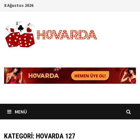
İçeriğe
8 Ağustos 2026
geç
MENÜ
KATEGORI:
HOVARDA 127