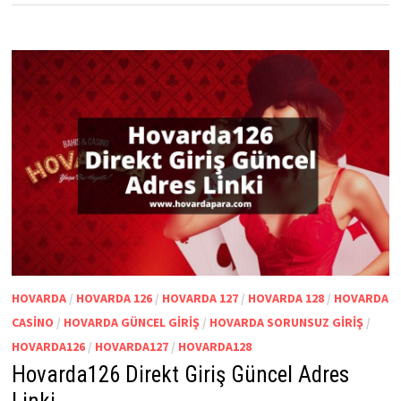
HOVARDA
/
HOVARDA 126
/
HOVARDA 127
/
HOVARDA 128
/
HOVARDA
CASINO
/
HOVARDA GÜNCEL GIRIŞ
/
HOVARDA SORUNSUZ GIRIŞ
/
HOVARDA126
/
HOVARDA127
/
HOVARDA128
Hovarda126 Direkt Giriş Güncel Adres