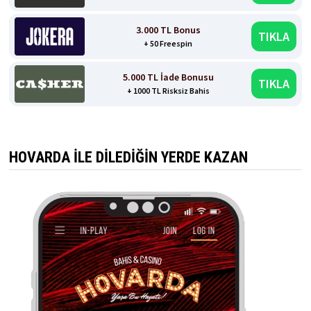
3.000 TL Bonus
TIKLA
+ 50 Freespin
5.000 TL İade Bonusu
TIKLA
+ 1000 TL Risksiz Bahis
HOVARDA İLE DİLEDİĞİN YERDE KAZAN