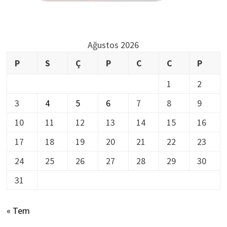
Ağustos 2026
P
S
Ç
P
C
C
P
1
2
3
4
5
6
7
8
9
10
11
12
13
14
15
16
17
18
19
20
21
22
23
24
25
26
27
28
29
30
31
« Tem