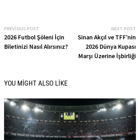
Yazı
Previous
N
PREVIOUS POST
NEXT POST
post:
p
2026 Futbol Şöleni İçin
Sinan Akçıl ve TFF’nin
gezinmesi
Biletinizi Nasıl Alırsınız?
2026 Dünya Kupası
Marşı Üzerine İşbirliği
YOU MIGHT ALSO LIKE