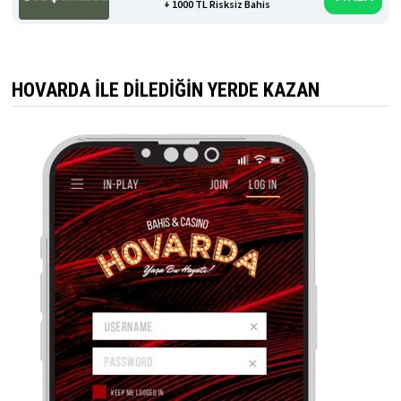
+ 1000 TL Risksiz Bahis
HOVARDA İLE DİLEDİĞİN YERDE KAZAN