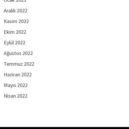
Aralık 2022
Kasım 2022
Ekim 2022
Eylül 2022
Ağustos 2022
Temmuz 2022
Haziran 2022
Mayıs 2022
Nisan 2022