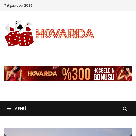
İçeriğe
7 Ağustos 2026
geç
MENÜ