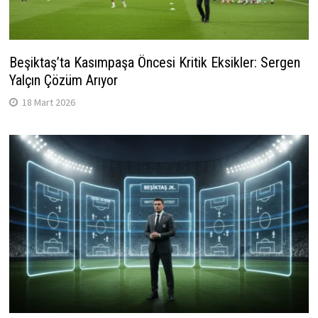
Beşiktaş’ta Kasımpaşa Öncesi Kritik Eksikler: Sergen
Yalçın Çözüm Arıyor
18 Mart 2026