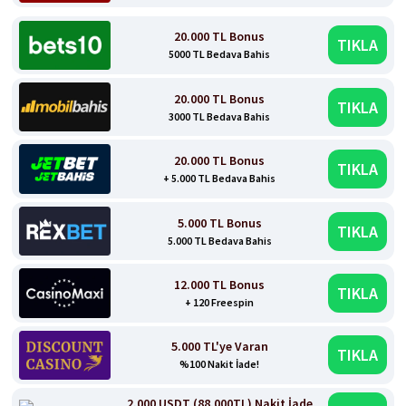
20.000 TL Bonus
TIKLA
5000 TL Bedava Bahis
20.000 TL Bonus
TIKLA
3000 TL Bedava Bahis
20.000 TL Bonus
TIKLA
+ 5.000 TL Bedava Bahis
5.000 TL Bonus
TIKLA
5.000 TL Bedava Bahis
12.000 TL Bonus
TIKLA
+ 120 Freespin
5.000 TL'ye Varan
TIKLA
%100 Nakit İade!
2.000 USDT (88.000TL) Nakit İade