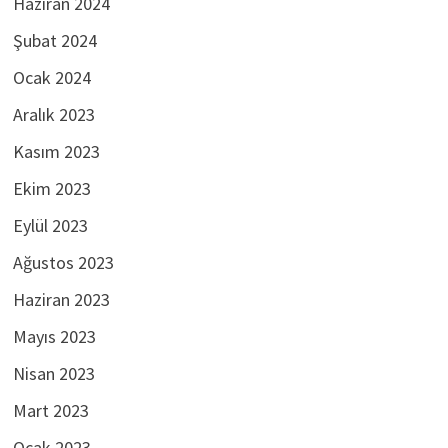
Haziran 2024
Şubat 2024
Ocak 2024
Aralık 2023
Kasım 2023
Ekim 2023
Eylül 2023
Ağustos 2023
Haziran 2023
Mayıs 2023
Nisan 2023
Mart 2023
Ocak 2023