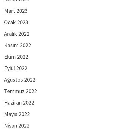
Mart 2023
Ocak 2023
Aralık 2022
Kasım 2022
Ekim 2022
Eylül 2022
Ağustos 2022
Temmuz 2022
Haziran 2022
Mayıs 2022
Nisan 2022