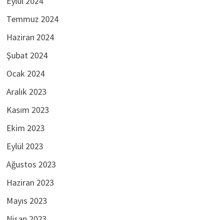
Eylül 2024
Temmuz 2024
Haziran 2024
Şubat 2024
Ocak 2024
Aralık 2023
Kasım 2023
Ekim 2023
Eylül 2023
Ağustos 2023
Haziran 2023
Mayıs 2023
Nisan 2023