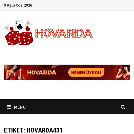
İçeriğe
9 Ağustos 2026
geç
MENÜ
ETIKET:
HOVARDA431