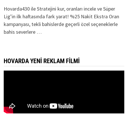
Hovarda430 ile Stratejini kur, oranları incele ve Süper
Lig’in ilk haftasında fark yarat! %25 Nakit Ekstra Oran
kampanyası, tekli bahislerde geçerli özel seçeneklerle
bahis severlere …
HOVARDA YENI REKLAM FILMI