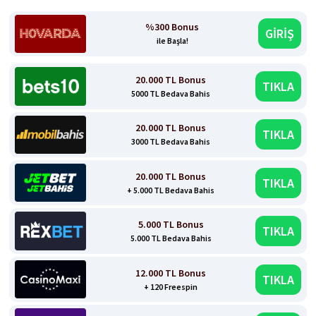
%300 Bonus
GİRİŞ
ile Başla!
20.000 TL Bonus
TIKLA
5000 TL Bedava Bahis
20.000 TL Bonus
TIKLA
3000 TL Bedava Bahis
20.000 TL Bonus
TIKLA
+ 5.000 TL Bedava Bahis
5.000 TL Bonus
TIKLA
5.000 TL Bedava Bahis
12.000 TL Bonus
TIKLA
+ 120 Freespin