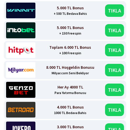
5.000 TL Bonus
TIKLA
+ 500 TL Bedava Bahis
5.000 TL Bonus
TIKLA
+ 150 Freespin
Toplam 6.000 TL Bonus
TIKLA
+ 100 Freespin
8.000 TL Hoşgeldin Bonusu
TIKLA
Milyar.com Seni Bekliyor
Her Ay 4000 TL
TIKLA
Para Yatırma Bonusu
4.000 TL Bonus
TIKLA
1000 TL Bedava Bahis
3.000 TL Bonus
TIKLA